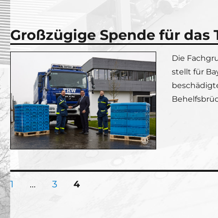
Großzügige Spende für das 
Die Fachgr
stellt für
beschädigte
Behelfsbrüc
SEITE
SEITE
SEITE
1
…
3
4
Seitennummerierung