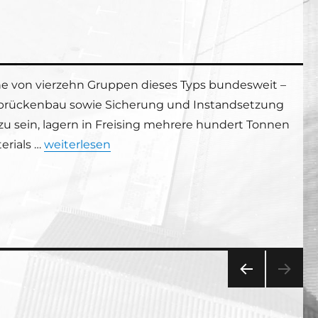
e von vierzehn Gruppen dieses Typs bundesweit –
fsbrückenbau sowie Sicherung und Instandsetzung
 zu sein, lagern in Freising mehrere hundert Tonnen
„Großzügige Spende für das THW Freising“
erials …
weiterlesen
VOR
HERI