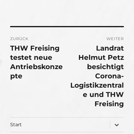
Beitragsnavigation
ZURÜCK
WEITER
THW Freising
Landrat
Vorheriger
Nächster
Beitrag:
testet neue
Beitrag:
Helmut Petz
Antriebskonze
besichtigt
pte
Corona-
Logistikzentral
e und THW
Freising
Unterme
Start
öffnen