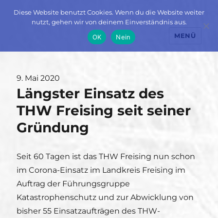
Diese Website benutzt Cookies. Wenn du die Website weiter
nutzt, gehen wir von deinem Einverständnis aus.
MENÜ
OK
Nein
Veröffentlicht
9. Mai 2020
Längster Einsatz des
am
THW Freising seit seiner
Gründung
Seit 60 Tagen ist das THW Freising nun schon
im Corona-Einsatz im Landkreis Freising im
Auftrag der Führungsgruppe
Katastrophenschutz und zur Abwicklung von
bisher 55 Einsatzaufträgen des THW-