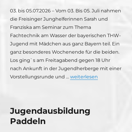
03. bis 05.07.2026 – Vom 03. Bis 05. Juli nahmen
die Freisinger Junghelferinnen Sarah und
Franziska am Seminar zum Thema
Fachtechnik am Wasser der bayerischen THW-
Jugend mit Mädchen aus ganz Bayern teil. Ein
ganz besonderes Wochenende für die beiden.
Los ging`s am Freitagabend gegen 18 Uhr
nach Ankunft in der Jugendherberge mit einer
„THW Jugend Bayern – Fac
Vorstellungsrunde und …
weiterlesen
Jugendausbildung
Paddeln