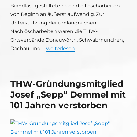
Brandlast gestalteten sich die Löscharbeiten
von Beginn an äußerst aufwendig. Zur
Unterstützung der umfangreichen
Nachlöscharbeiten waren die THW-
Ortsverbände Donauwörth, Schwabmünchen,
„Überörtlicher Einsatz für den Kette
Dachau und …
weiterlesen
THW-Gründungsmitglied
Josef „Sepp“ Demmel mit
101 Jahren verstorben