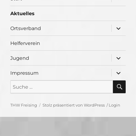
öffnen
Aktuelles
Unterme
Ortsverband
öffnen
Helferverein
Unterme
Jugend
öffnen
Unterme
Impressum
öffnen
SU
Suche
nach:
THW Freising
Stolz präsentiert von WordPress
/
Login