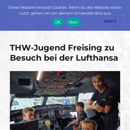
Diese Website benutzt Cookies. Wenn du die Website weiter
nutzt, gehen wir von deinem Einverständnis aus.
MENÜ
OK
Nein
Aktuelles
THW-Jugend Freising zu
Besuch bei der Lufthansa