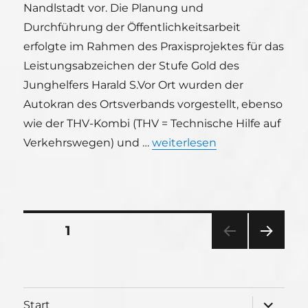
Nandlstadt vor. Die Planung und
Durchführung der Öffentlichkeitsarbeit
erfolgte im Rahmen des Praxisprojektes für das
Leistungsabzeichen der Stufe Gold des
Junghelfers Harald S.Vor Ort wurden der
Autokran des Ortsverbands vorgestellt, ebenso
wie der THV-Kombi (THV = Technische Hilfe auf
„Öffentlichkeitsarbeit in Nan
Verkehrswegen) und …
weiterlesen
Seitennummerierung
SEITE
1
NÄC
der
HSTE
SEIT
Beiträge
E
Unterme
Start