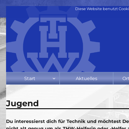
Diese Website benutzt Cooki
Start
Aktuelles
Or
Jugend
Du interessierst dich für Technik und möchtest De
nicht alt genug um als THW-Helferin oder -Helfer 