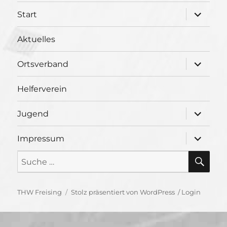
Unterme
Start
öffnen
Aktuelles
Unterme
Ortsverband
öffnen
Helferverein
Unterme
Jugend
öffnen
Unterme
Impressum
öffnen
SU
Suche
nach:
THW Freising
Stolz präsentiert von WordPress
/
Login