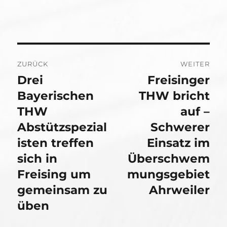
Beitragsnavigation
ZURÜCK
WEITER
Drei
Freisinger
Vorheriger
Nächster
Beitrag:
Bayerischen
Beitrag:
THW bricht
THW
auf –
Abstützspezial
Schwerer
isten treffen
Einsatz im
sich in
Überschwem
Freising um
mungsgebiet
gemeinsam zu
Ahrweiler
üben