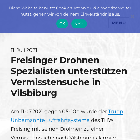
Diese Website benutzt Cookies. Wenn du die Website weiter
nutzt, gehen wir von deinem Einverständnis aus.
MENÜ
OK
Nein
Veröffentlicht
11. Juli 2021
Freisinger Drohnen
am
Spezialisten unterstützen
Vermisstensuche in
Vilsbiburg
Am 11.07.2021 gegen 05:00h wurde der
Trupp
Unbemannte Luftfahrtsysteme
des THW
Freising mit seinen Drohnen zu einer
Vermisstensuche nach Vilsbiburg alarmiert.