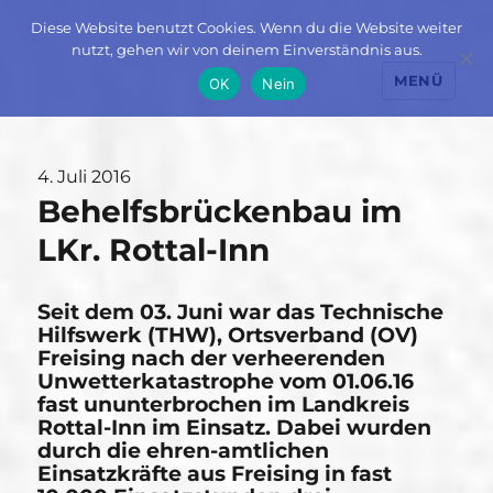
Diese Website benutzt Cookies. Wenn du die Website weiter
nutzt, gehen wir von deinem Einverständnis aus.
MENÜ
OK
Nein
Veröffentlicht
4. Juli 2016
Behelfsbrückenbau im
am
LKr. Rottal-Inn
Seit dem 03. Juni war das Technische
Hilfswerk (THW), Ortsverband (OV)
Freising nach der verheerenden
Unwetterkatastrophe vom 01.06.16
fast ununterbrochen im Landkreis
Rottal-Inn im Einsatz. Dabei wurden
durch die ehren-amtlichen
Einsatzkräfte aus Freising in fast