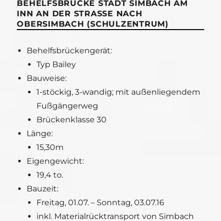
BEHELFSBRÜCKE STADT SIMBACH AM
INN AN DER STRASSE NACH O
BERSIMBACH (SCHULZENTRUM)
Behelfsbrückengerät:
Typ Bailey
Bauweise:
1-stöckig, 3-wandig; mit außenliegendem
Fußgängerweg
Brückenklasse 30
Länge:
15,30m
Eigengewicht:
19,4 to.
Bauzeit:
Freitag, 01.07. – Sonntag, 03.07.16
inkl. Materialrücktransport von Simbach