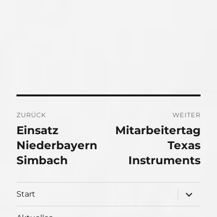
Beitragsnavigation
ZURÜCK
WEITER
Einsatz
Mitarbeitertag
Vorheriger
Nächster
Beitrag:
Niederbayern
Beitrag:
Texas
Simbach
Instruments
Unterme
Start
öffnen