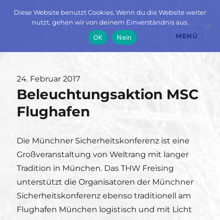
Diese Website benutzt Cookies. Wenn du die Website weiter
nutzt, gehen wir von deinem Einverständnis aus.
MENÜ
OK
Nein
Veröffentlicht
24. Februar 2017
Beleuchtungsaktion MSC
am
Flughafen
Die Münchner Sicherheitskonferenz ist eine
Großveranstaltung von Weltrang mit langer
Tradition in München. Das THW Freising
unterstützt die Organisatoren der Münchner
Sicherheitskonferenz ebenso traditionell am
Flughafen München logistisch und mit Licht