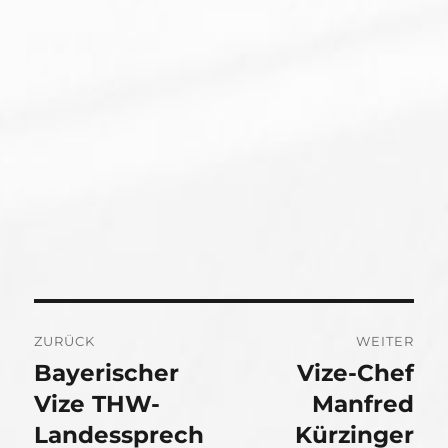
Beitragsnavigation
ZURÜCK
WEITER
Bayerischer
Vize-Chef
Vorheriger
Nächster
Beitrag:
Vize THW-
Beitrag:
Manfred
Landessprech
Kürzinger