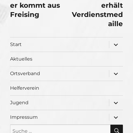
er kommt aus
erhält
Freising
Verdienstmed
aille
Unterme
Start
öffnen
Aktuelles
Unterme
Ortsverband
öffnen
Helferverein
Unterme
Jugend
öffnen
Unterme
Impressum
öffnen
SU
Suche