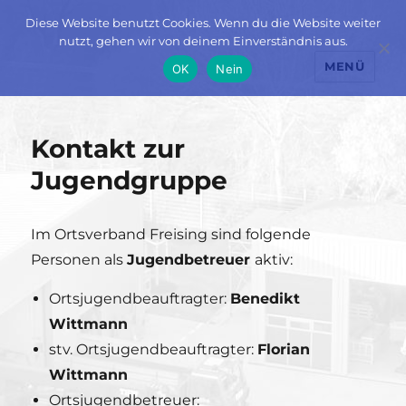
Diese Website benutzt Cookies. Wenn du die Website weiter
nutzt, gehen wir von deinem Einverständnis aus.
MENÜ
OK
Nein
Kontakt zur
Jugendgruppe
Im Ortsverband Freising sind folgende
Personen als
Jugendbetreuer
aktiv:
Ortsjugendbeauftragter:
Benedikt
Wittmann
stv. Ortsjugendbeauftragter:
Florian
Wittmann
Ortsjugendbetreuer: