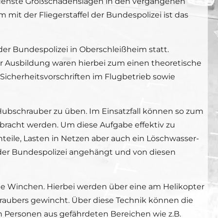
iedenste Großschadenslagen in den vergangenen
 mit der Fliegerstaffel der Bundespolizei ist das
der Bundespolizei in Oberschleißheim statt.
er Ausbildung waren hierbei zum einen theoretische
icherheitsvorschriften im Flugbetrieb sowie
 Hubschrauber zu üben. Im Einsatzfall können so zum
ebracht werden. Um diese Aufgabe effektiv zu
eile, Lasten in Netzen aber auch ein Löschwasser-
der Bundespolizei angehängt und von diesen
nte Winchen. Hierbei werden über eine am Helikopter
ubers gewincht. Über diese Technik können die
h Personen aus gefährdeten Bereichen wie z.B.