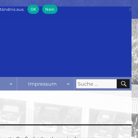
tändnis aus.
OK
Nein
SU
Suche
Impressum
nach: