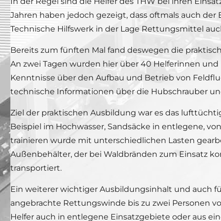
In der Regel sind die Helfer des THW bei ihren Ei
Jahren haben jedoch gezeigt, dass oftmals auch der Ei
Technische Hilfswerk in der Lage Rettungsmittel auc
Bereits zum fünften Mal fand deswegen die praktische
An zwei Tagen wurden hier über 40 Helferinnen und 
Kenntnisse über den Aufbau und Betrieb von Feldflu
technische Informationen über die Hubschrauber un
Ziel der praktischen Ausbildung war es das lufttüch
Beispiel im Hochwasser, Sandsäcke in entlegene, von
trainieren wurde mit unterschiedlichen Lasten gear
Außenbehälter, der bei Waldbränden zum Einsatz k
transportiert.
Ein weiterer wichtiger Ausbildungsinhalt und auch f
angebrachte Rettungswinde bis zu zwei Personen v
Helfer auch in entlegene Einsatzgebiete oder aus e