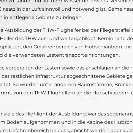
nsätzen zu Lande und auf dem Wasser unterwegs. Versch
nsatz in der Luft sinnvoll und notwendig ist. Gemeinsam
h in entlegene Gebiete zu bringen.
 Ausbildung der THW-Flughelfer bei der Fliegerstaffel 
Helfer des THW aus- und weitergebildet. Kerninhalte d
gplätzen, den Gefahrenbereich von Hubschraubern, die S
d die verwendeten Lastentransporteinrichtungen.
tige vorbereiten der Lasten sowie das anschlagen an die
 der restlichen Infrastruktur abgeschnittene Gebiete g
beitet. So wurden unter anderem Baumstämme, Brückent
ommt, von den THW-Flughelfern an die Hubschraubern 
ür viele das Highlight der Ausbildung, war das sogenan
om Boden aufgenommen und in die Kabine des Hubschra
inem Gefahrenbereich heraus gebracht werden, aber auc