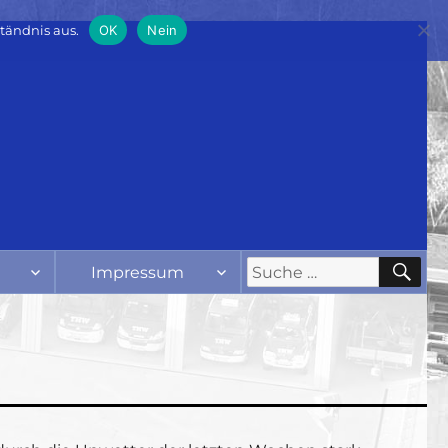
tändnis aus.
OK
Nein
SU
Suche
Impressum
nach: