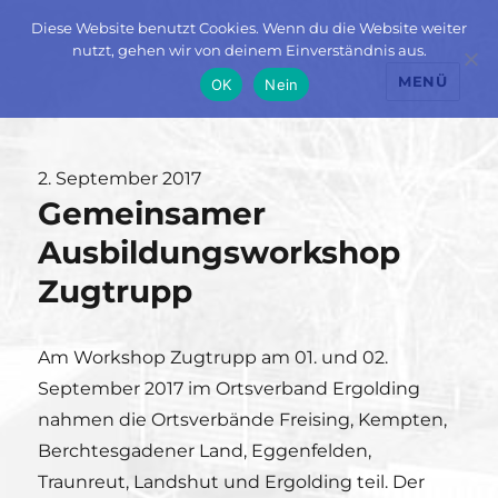
Diese Website benutzt Cookies. Wenn du die Website weiter
nutzt, gehen wir von deinem Einverständnis aus.
MENÜ
OK
Nein
Veröffentlicht
2. September 2017
Gemeinsamer
am
Ausbildungsworkshop
Zugtrupp
Am Workshop Zugtrupp am 01. und 02.
September 2017 im Ortsverband Ergolding
nahmen die Ortsverbände Freising, Kempten,
Berchtesgadener Land, Eggenfelden,
Traunreut, Landshut und Ergolding teil. Der