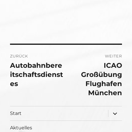
Beitragsnavigation
ZURÜCK
WEITER
Autobahnbere
ICAO
Vorheriger
Nächster
Beitrag:
itschaftsdienst
Beitrag:
Großübung
es
Flughafen
München
Unterme
Start
öffnen
Aktuelles