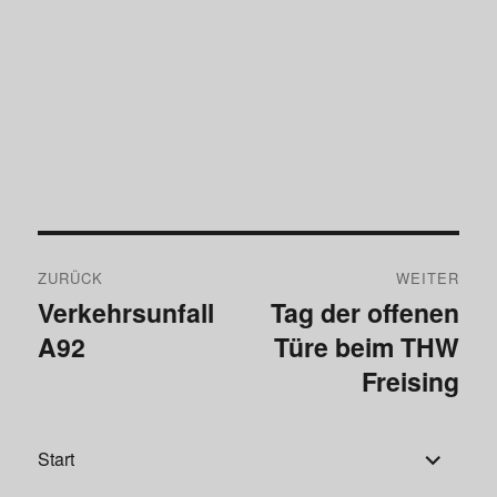
Beitragsnavigation
ZURÜCK
WEITER
Verkehrsunfall
Tag der offenen
Vorheriger
Nächster
A92
Türe beim THW
Beitrag:
Beitrag:
Freising
Untermen
Start
öffnen