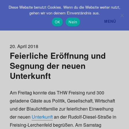
Diese Website benutzt Cookies. Wenn du die Website weiter nutzt,
gehen wir von deinem Einverständnis aus.
MENÜ
OK
Nein
Veröffentlicht
20. April 2018
Feierliche Eröffnung und
am
Segnung der neuen
Unterkunft
Am Freitag konnte das THW Freising rund 300
geladene Gäste aus Politik, Gesellschaft, Wirtschaft
und der Blaulichtfamilie zur feierlichen Einweihung
der neuen
Unterkunft
an der Rudolf-Diesel-Straße in
Freising-Lerchenfeld begrüßen. Am Samstag