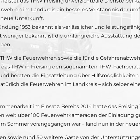
leistet das THW Freising unverzichtbare Dienste bei Kat
erwehren im Landkreis ein besseres Verständnis der u
 neue Unterkunft.
Gründung 1953 bekannt als verlässlicher und leistungsfäh
eit weniger bekannt ist die umfangreiche Ausstattung d
eben.
as THW die Feuerwehren sowie die für die Gefahrenabwe
et das THW in Freising den sogenannten THW-Fachberate
 und beraten die Einsatzleitung über Hilfsmöglichkeite
 natürlich die Feuerwehren im Landkreis – sich selber 
ammenarbeit im Einsatz. Bereits 2014 hatte das Freisin
n weit über 100 Feuerwehrkameraden der Einladung gefo
 im Sommer vorangegangen war – fand nun in der neu
en sowie rund 50 weitere Gäste von der Unterstützungs