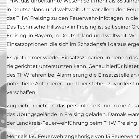
THW, das unbekannte Wesen! Seit mehr als 65 Jahren 
in Deutschland und weltweit. Um vor allem den Feu
das THW Freising zu den Feuerwehr-Infotagen in die
Das Technische Hilfswerk in Freising ist seit seiner 
Freising, in Bayern, in Deutschland und weltweit. W
Einsatzoptionen, die sich im Schadensfall daraus erg
Es gibt immer wieder Einsatzszenarien, in denen d
zielgerichtet unterstützen kann. Genau hierfür biet
des THW fahren bei Alarmierung die Einsatzstelle an
potentielle Anforderer – und hier stehen zuvorderst
verschaffen.
Zugleich erleichtert das persönliche Kennen die Zus
das Übungsgelände in Freising geladen. Damals ware
der Landkreis-Feuerwehführung beim THW Freising
Mehr als 150 Feuerwehrangehörige von 15 Feuerwehr