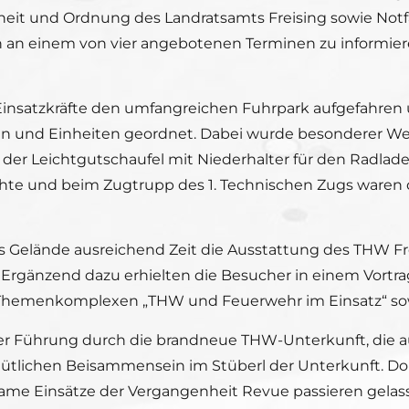
erheit und Ordnung des Landratsamts Freising sowie N
ch an einem von vier angebotenen Terminen zu informier
insatzkräfte den umfangreichen Fuhrpark aufgefahren un
n und Einheiten geordnet. Dabei wurde besonderer Wer
 der Leichtgutschaufel mit Niederhalter für den Radlade
chte und beim Zugtrupp des 1. Technischen Zugs ware
Gelände ausreichend Zeit die Ausstattung des THW Fre
Ergänzend dazu erhielten die Besucher in einem Vortra
n Themenkomplexen „THW und Feuerwehr im Einsatz“ sow
er Führung durch die brandneue THW-Unterkunft, die a
tlichen Beisammensein im Stüberl der Unterkunft. Dor
me Einsätze der Vergangenheit Revue passieren gelas