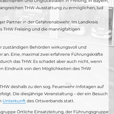
astrophen und Unglücksfällen in Freising, in Bayern,
mfangreichen THW-Ausstattung zu ermöglichen, lud
iger Partner in der Gefahrenabwehr. Im Landkreis
es THW Freising und die mannigfaltigen
hr zuständigen Behörden wirkungsvoll und
r an. Eine, maximal zwei erfahrene Führungskräfte
n durch das THW. Es schadet aber auch nicht, wenn
einen Eindruck von den Möglichkeiten des THW
g THW deshalb zu den sog. Feuerwehr-Infotagen auf
lgt. Die diesjährige Veranstaltung – der ein Besuch
en
Unterkunft
des Ortsverbands statt.
gruppe Örtliche Einsatzleitung, der Führungsgruppe