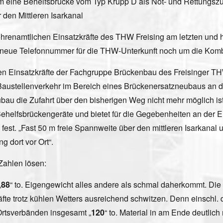
em eine Behelfsbrücke vom Typ Krupp D als Not- und Rettungszu
den Mittleren Isarkanal
 die ehrenamtlichen Einsatzkräfte des THW Freising am letzten
ne neue Telefonnummer für die THW-Unterkunft noch um die Kom
hen Einsatzkräfte der Fachgruppe Brückenbau des Freisinger 
n Baustellenverkehr im Bereich eines Brückenersatzneubaus an
bau die Zufahrt über den bisherigen Weg nicht mehr möglich is
helfsbrückengeräte und bietet für die Gegebenheiten an der Ein
est. „Fast 50 m freie Spannweite über den mittleren Isarkanal
 dort vor Ort“.
Zahlen lösen:
„
88
“ to. Eigengewicht alles andere als schmal daherkommt. Die
äfte trotz kühlen Wetters ausreichend schwitzen. Denn einschl.
rtsverbänden insgesamt „
120
“ to. Material in am Ende deutlich 