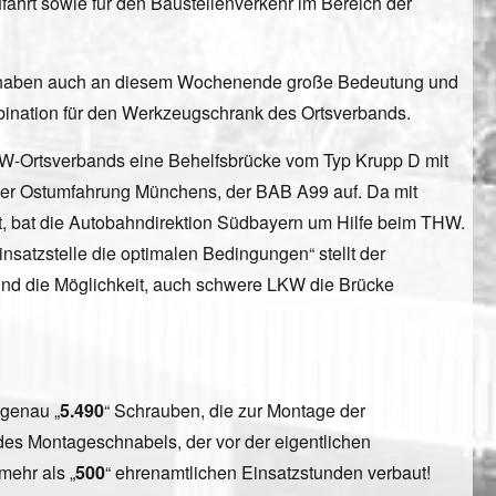
fahrt sowie für den Baustellenverkehr im Bereich der
 und haben auch an diesem Wochenende große Bedeutung und
bination für den Werkzeugschrank des Ortsverbands.
THW-Ortsverbands eine Behelfsbrücke vom Typ Krupp D mit
 der Ostumfahrung Münchens, der BAB A99 auf. Da mit
t, bat die Autobahndirektion Südbayern um Hilfe beim THW.
satzstelle die optimalen Bedingungen“ stellt der
 und die Möglichkeit, auch schwere LKW die Brücke
 genau „
5.490
“ Schrauben, die zur Montage der
 des Montageschnabels, der vor der eigentlichen
mehr als „
500
“ ehrenamtlichen Einsatzstunden verbaut!