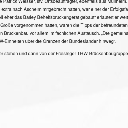
e Patrick Weisser, stv. Ortsbeauftragter, ebenfalls aus Müllheim
tra nach Ascheim mitgebracht hatten, war einer der Erfolgsfak
ll eher das Bailey Behelfsbrückengerät gebaut“ erläutert er wei
röße vorgenommen hatten, waren die Tipps der befreundeten Ort
ückenbau vor allem im fachlichen Austausch. „Die gemeinsam
-Einheiten über die Grenzen der Bundesländer hinweg“.
ber stehen und dann von der Freisinger THW-Brückenbaugruppe