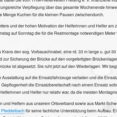
lungsreiche Verpflegung über das gesamte Wochenende hinweg
de Menge Kuchen für die kleinen Pausen zwischendurch.
ters und der hohen Motivation der Helferinnen und Helfer am z
tag auf Sonntag die für die Restmontage notwendigen Meter v
s Krans den sog. Vorbauschnabel, eine rd. 33 m lange u. gut 30
d zur Sicherung der Brücke auf den vorgefertigten Brückenlage
rücke ist abgesetzt. Sie ruht jetzt auf den Wiederlagen. Wir b
stattung auf die Einsatzfahrzeuge verladen und die Einsatzkrä
 Gepflogenheit die Einsatzbereitschaft nach einem Einsatz sofo
elferinnen und Helfer nur relativ war, da die meisten Montagmo
innen und Helfern aus unserem Ortsverband sowie aus Markt-S
 Pfeddelbach
für seine fachliche Unterstützung beim Aufbau. 