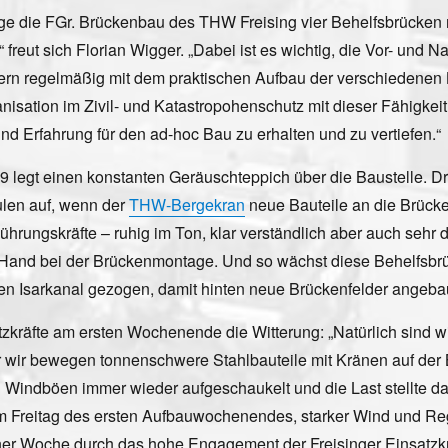
ge die FGr. Brückenbau des THW Freising vier Behelfsbrücken mi
 freut sich Florian Wigger. „Dabei ist es wichtig, die Vor- und 
dern regelmäßig mit dem praktischen Aufbau der verschiedene
rganisation im Zivil- und Katastropohenschutz mit dieser Fähigk
d Erfahrung für den ad-hoc Bau zu erhalten und zu vertiefen.“
99 legt einen konstanten Geräuschteppich über die Baustelle.
ulen auf, wenn der
THW-Bergekran
neue Bauteile an die Brücke
ungskräfte – ruhig im Ton, klar verständlich aber auch sehr de
in Hand bei der Brückenmontage. Und so wächst diese Behelfsbr
eren Isarkanal gezogen, damit hinten neue Brückenfelder angeb
räfte am ersten Wochenende die Witterung: „Natürlich sind wir 
er wir bewegen tonnenschwere Stahlbauteile mit Kränen auf der 
indböen immer wieder aufgeschaukelt und die Last stellte dami
 am Freitag des ersten Aufbauwochenendes, starker Wind und Re
r Woche durch das hohe Engagement der Freisinger Einsatzkrä