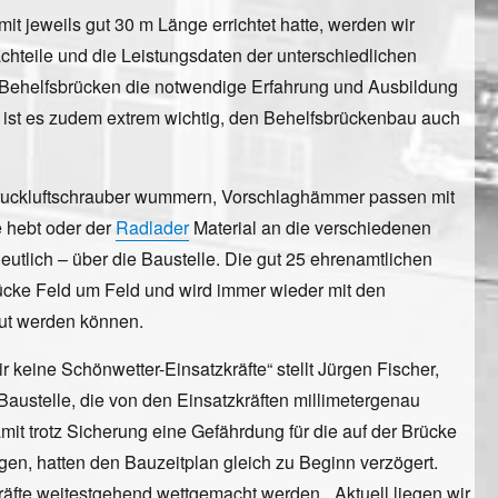
t jeweils gut 30 m Länge errichtet hatte, werden wir
Nachteile und die Leistungsdaten der unterschiedlichen
n Behelfsbrücken die notwendige Erfahrung und Ausbildung
eit ist es zudem extrem wichtig, den Behelfsbrückenbau auch
 Druckluftschrauber wummern, Vorschlaghämmer passen mit
 hebt oder der
Radlader
Material an die verschiedenen
utlich – über die Baustelle. Die gut 25 ehrenamtlichen
ücke Feld um Feld und wird immer wieder mit den
aut werden können.
keine Schönwetter-Einsatzkräfte“ stellt Jürgen Fischer,
Baustelle, die von den Einsatzkräften millimetergenau
t trotz Sicherung eine Gefährdung für die auf der Brücke
gen, hatten den Bauzeitplan gleich zu Beginn verzögert.
fte weitestgehend wettgemacht werden. „Aktuell liegen wir