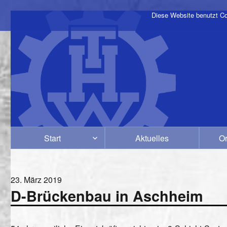
Diese Website benutzt Co
Start
Aktuelles
Or
Veröffentlicht
23. März 2019
D-Brückenbau in Aschheim
am