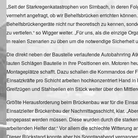
„Seit der Starkregenkatastrophen von Simbach, in deren Fol
vermehrt angefragt, ob wir Behelfsbrücken errichten können.“
Behelfsbrückengeräte nicht nur theoretisch zu kennen, son
zu vertiefen.“ so Wigger weiter. „Für uns, als die einzige O
in realen Szenarien zu üben um die notwendige Sicherheit un
Die direkt neben der Baustelle verlaufende Autobahnring A
lauten Schlägen Bauteile in ihre Positionen ein. Motoren he
Montageplätze schafft. Dazu schallen die Kommandos der Führ
Einsatzkräfte pro Schicht arbeiten hochkonzentriert Hand 
Greifzügen und Stahlseilen ein Stück weiter über den Mittl
Größte Herausforderung beim Brückenbau war für die Einsatzk
Einsatzleiter Brückenbau der Nachmittagsschicht, klar. „Ab
eingepasst werden müssen. Diese wurden durch die starken W
arbeitenden Helfer dar.“ Vor allem die schlechte Witterung
Dieser Rückstand konnte aber bis Sonntagabend vergangene