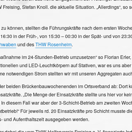
 Freising, Stefan Knoll. die aktuelle Situation. „Allerdings“, so
zu können, stellten die Führungskräfte nach dem ersten Woch
30 in der Früh-, von 15:30 – 00:30 in der Spät- und von 23:30
chwaben
und des
THW Rosenheim
.
aßnahme im 24-Stunden-Betrieb umzusetzen“ so Florian Erler,
ionellen und LED-Leuchtkörpern auf Stativen, war es uns aber 
 notwendigen Strom stellten wir mit unseren Aggregaten auch 
nd der beiden Brückenbauwochenenden im Ortsverband ab: Dort
tzkräfte. „Die Menge der Einsatzkräfte stellte uns hier vor k
. In diesem Fall war aber der 3-Schicht-Betrieb am zweiten Wo
tbetrieb!“ Für jeweils rd. 20 Einsatzkräfte pro Schicht musste d
gs- und Aufenthaltszelt ausgegeben werden.
war dabei die vom THW-Helferverein Freising e. V. finanzierte 