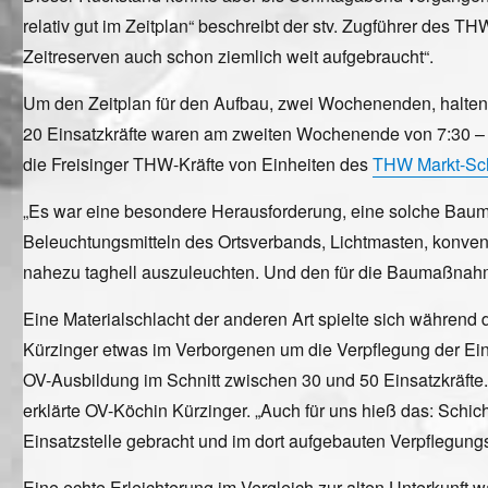
relativ gut im Zeitplan“ beschreibt der stv. Zugführer des THW
Zeitreserven auch schon ziemlich weit aufgebraucht“.
Um den Zeitplan für den Aufbau, zwei Wochenenden, halten 
20 Einsatzkräfte waren am zweiten Wochenende von 7:30 – 16:
die Freisinger THW-Kräfte von Einheiten des
THW Markt-S
„Es war eine besondere Herausforderung, eine solche Baum
Beleuchtungsmitteln des Ortsverbands, Lichtmasten, konvent
nahezu taghell auszuleuchten. Und den für die Baumaßnahme
Eine Materialschlacht der anderen Art spielte sich währe
Kürzinger etwas im Verborgenen um die Verpflegung der Einsa
OV-Ausbildung im Schnitt zwischen 30 und 50 Einsatzkräfte
erklärte OV-Köchin Kürzinger. „Auch für uns hieß das: Schich
Einsatzstelle gebracht und im dort aufgebauten Verpflegun
Eine echte Erleichterung im Vergleich zur alten Unterkunft 