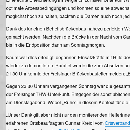
optimale Arbeitsbedingungen und konnten so eine abwechs
möglichst hoch zu halten, backten die Damen auch noch je
Dank des für einen Behelfsbrückenbau nahezu perfekten Wet
gemacht werden. Nachdem die Brücke in der Nacht vom Sams
bis in die Endposition dann am Sonntagmorgen.
Kaum war dies erledigt, begannen Einsatzkräfte mit Hilfe de
wieder zu demontieren. Parallel wurde die zum Absetzen un
21.30 Uhr konnte der Freisinger Brückenbauleiter melden: „B
Gegen 23:30 Uhr am vergangenen Sonntag war die gesamte Aus
der Freisinger THW-Unterkunft. Entgegen der sonst üblichen
am Dienstagabend. Wobei „Ruhe“ in diesem Kontext für die H
„Unser Dank gilt aber nicht nur den montierenden Helfer
erfahrenen Ortsbeauftragten Gunnar Kreidl vom
Ortsverband