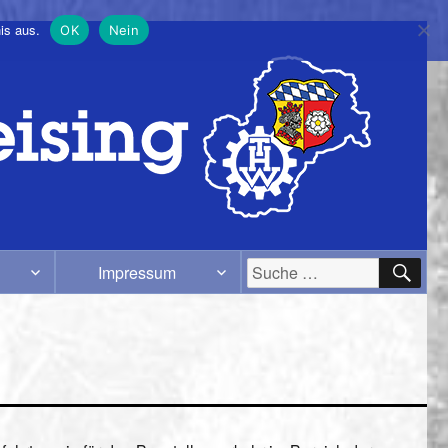
is aus.
OK
Nein
SU
Suche
Impressum
nach: