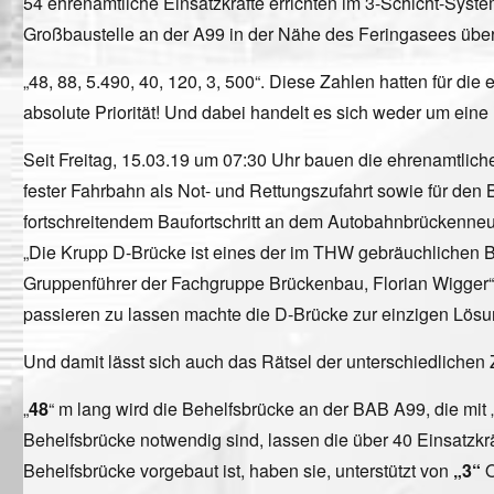
54 ehrenamtliche Einsatzkräfte errichten im 3-Schicht-Syst
Großbaustelle an der A99 in der Nähe des Feringasees über 
„48, 88, 5.490, 40, 120, 3, 500“. Diese Zahlen hatten für
absolute Priorität! Und dabei handelt es sich weder um ei
Seit Freitag, 15.03.19 um 07:30 Uhr bauen die ehrenamtlic
fester Fahrbahn als Not- und Rettungszufahrt sowie für de
fortschreitendem Baufortschritt an dem Autobahnbrückenneu
„Die Krupp D-Brücke ist eines der im THW gebräuchlichen Be
Gruppenführer der Fachgruppe Brückenbau, Florian Wigger“ f
passieren zu lassen machte die D-Brücke zur einzigen Lösung
Und damit lässt sich auch das Rätsel der unterschiedlichen 
„
48
“ m lang wird die Behelfsbrücke an der BAB A99, die mit 
Behelfsbrücke notwendig sind, lassen die über 40 Einsatzkr
Behelfsbrücke vorgebaut ist, haben sie, unterstützt von
„3“
O