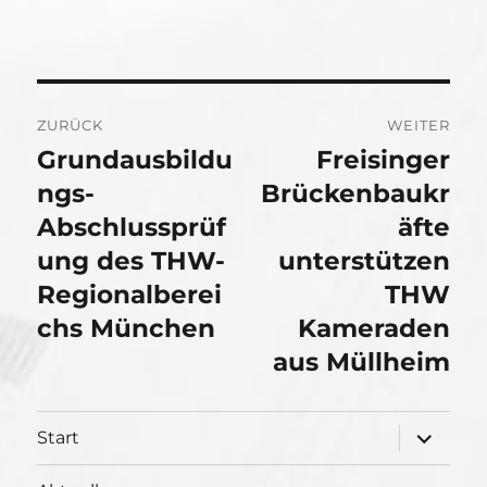
Beitragsnavigation
ZURÜCK
WEITER
Grundausbildu
Freisinger
Vorheriger
Nächster
Beitrag:
ngs-
Beitrag:
Brückenbaukr
Abschlussprüf
äfte
ung des THW-
unterstützen
Regionalberei
THW
chs München
Kameraden
aus Müllheim
Unterme
Start
öffnen