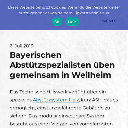
Diese Website benutzt Cookies. Wenn du die Website weiter
nutzt, gehen wir von deinem Einverständnis aus.
MENÜ
OK
Nein
Veröffentlicht
6. Juli 2019
Bayerischen
am
Abstützspezialisten üben
gemeinsam in Weilheim
Das Technische Hilfswerk verfügt über ein
spezielles
Abstützsystem Holz
, kurz ASH, das es
ermöglicht, einsturzgefährdete Gebäude zu
sichern. Das modular einsetzbare System
besteht aus einer Vielzahl von vorgefertigten