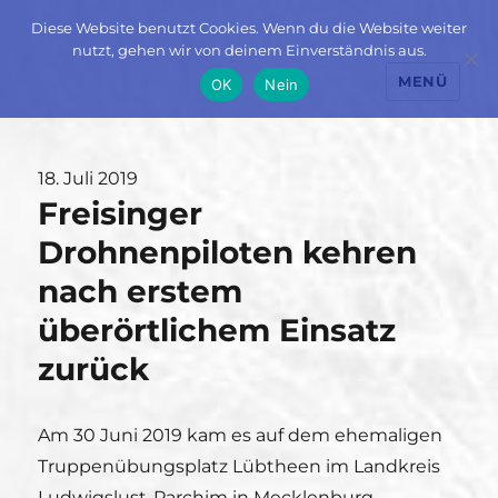
Diese Website benutzt Cookies. Wenn du die Website weiter
nutzt, gehen wir von deinem Einverständnis aus.
MENÜ
OK
Nein
Veröffentlicht
18. Juli 2019
Freisinger
am
Drohnenpiloten kehren
nach erstem
überörtlichem Einsatz
zurück
Am 30 Juni 2019 kam es auf dem ehemaligen
Truppenübungsplatz Lübtheen im Landkreis
Ludwigslust-Parchim in Mecklenburg-