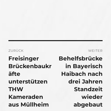
Beitragsnavigation
ZURÜCK
WEITER
Freisinger
Behelfsbrücke
Vorheriger
Nächster
Beitrag:
Brückenbaukr
Beitrag:
in Bayerisch
äfte
Haibach nach
unterstützen
drei Jahren
THW
Standzeit
Kameraden
wieder
aus Müllheim
abgebaut