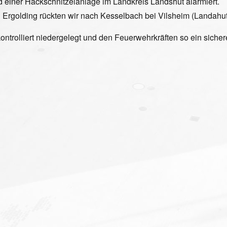
 einer Hackschnitzelanlage im Landkreis Landshut alarmiert.
 Ergolding rückten wir nach Kesselbach bei Vilsheim (Landahut
ntrolliert niedergelegt und den Feuerwehrkräften so ein siche