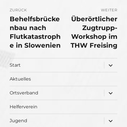
Beitragsnavigation
ZURÜCK
WEITER
Behelfsbrücke
Überörtlicher
Vorheriger
Nächster
Beitrag:
nbau nach
Beitrag:
Zugtrupp-
Flutkatastroph
Workshop im
e in Slowenien
THW Freising
Unterme
Start
öffnen
Aktuelles
Unterme
Ortsverband
öffnen
Helferverein
Unterme
Jugend
öffnen