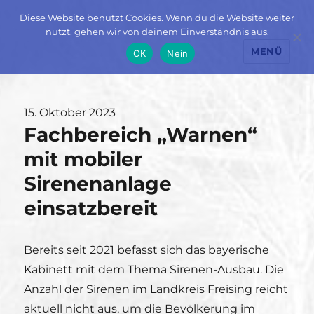
Diese Website benutzt Cookies. Wenn du die Website weiter
nutzt, gehen wir von deinem Einverständnis aus.
MENÜ
OK
Nein
Veröffentlicht
15. Oktober 2023
Fachbereich „Warnen“
am
mit mobiler
Sirenenanlage
einsatzbereit
Bereits seit 2021 befasst sich das bayerische
Kabinett mit dem Thema Sirenen-Ausbau. Die
Anzahl der Sirenen im Landkreis Freising reicht
aktuell nicht aus, um die Bevölkerung im