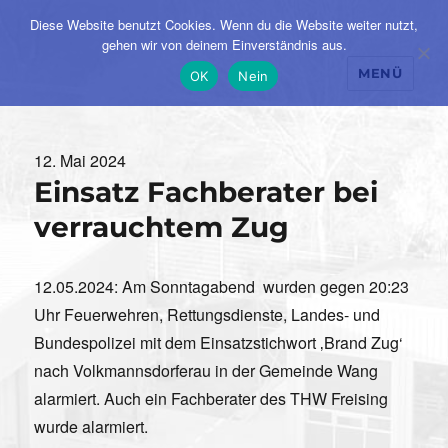
Diese Website benutzt Cookies. Wenn du die Website weiter nutzt,
gehen wir von deinem Einverständnis aus.
MENÜ
OK
Nein
Veröffentlicht
12. Mai 2024
Einsatz Fachberater bei
am
verrauchtem Zug
12.05.2024: Am Sonntagabend wurden gegen 20:23
Uhr Feuerwehren, Rettungsdienste, Landes- und
Bundespolizei mit dem Einsatzstichwort ‚Brand Zug‘
nach Volkmannsdorferau in der Gemeinde Wang
alarmiert. Auch ein Fachberater des THW Freising
wurde alarmiert.