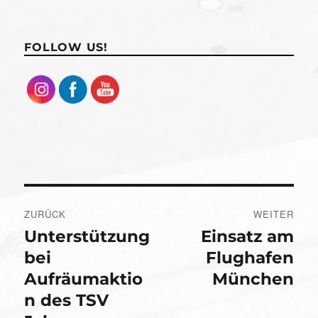
FOLLOW US!
Beitragsnavigation
ZURÜCK
WEITER
Unterstützung
Einsatz am
Vorheriger
Nächster
Beitrag:
Beitrag:
bei
Flughafen
Aufräumaktio
München
n des TSV