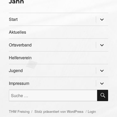
Jahn
Unterme
Start
öffnen
Aktuelles
Unterme
Ortsverband
öffnen
Helferverein
Unterme
Jugend
öffnen
Unterme
Impressum
öffnen
SU
Suche
nach:
THW Freising
Stolz präsentiert von WordPress
/
Login