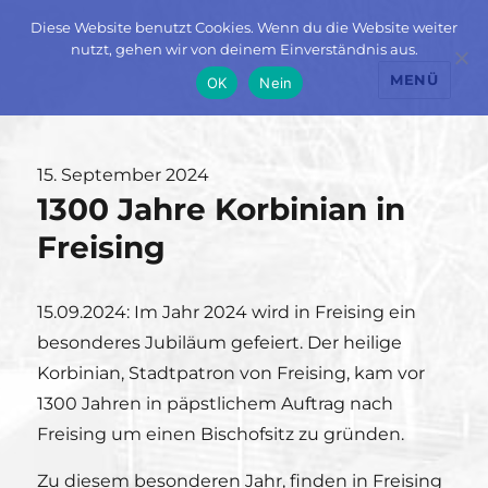
Diese Website benutzt Cookies. Wenn du die Website weiter
nutzt, gehen wir von deinem Einverständnis aus.
MENÜ
OK
Nein
Veröffentlicht
15. September 2024
1300 Jahre Korbinian in
am
Freising
15.09.2024: Im Jahr 2024 wird in Freising ein
besonderes Jubiläum gefeiert. Der heilige
Korbinian, Stadtpatron von Freising, kam vor
1300 Jahren in päpstlichem Auftrag nach
Freising um einen Bischofsitz zu gründen.
Zu diesem besonderen Jahr, finden in Freising