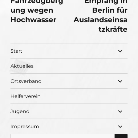
Fahrzeugberg
Empfang in
ung wegen
Berlin für
Hochwasser
Auslandseinsa
tzkräfte
Unterme
Start
öffnen
Aktuelles
Unterme
Ortsverband
öffnen
Helferverein
Unterme
Jugend
öffnen
Unterme
Impressum
öffnen
SU
Suche