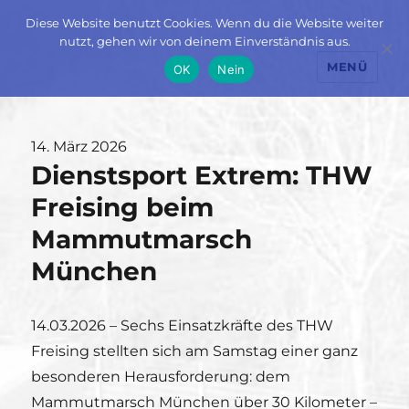
Diese Website benutzt Cookies. Wenn du die Website weiter
nutzt, gehen wir von deinem Einverständnis aus.
MENÜ
OK
Nein
Veröffentlicht
14. März 2026
Dienstsport Extrem: THW
am
Freising beim
Mammutmarsch
München
14.03.2026 – Sechs Einsatzkräfte des THW
Freising stellten sich am Samstag einer ganz
besonderen Herausforderung: dem
Mammutmarsch München über 30 Kilometer –