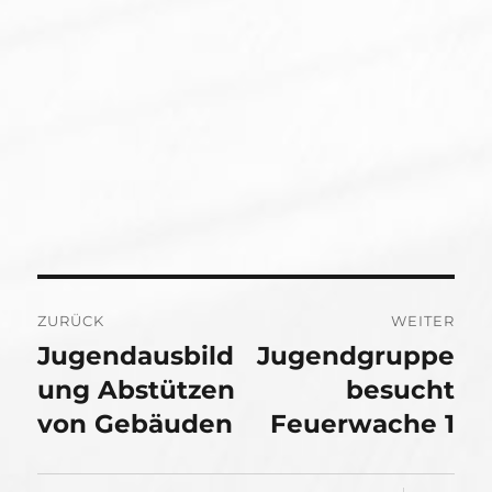
Beitragsnavigation
ZURÜCK
WEITER
Jugendausbild
Jugendgruppe
Vorheriger
Nächster
Beitrag:
ung Abstützen
Beitrag:
besucht
von Gebäuden
Feuerwache 1