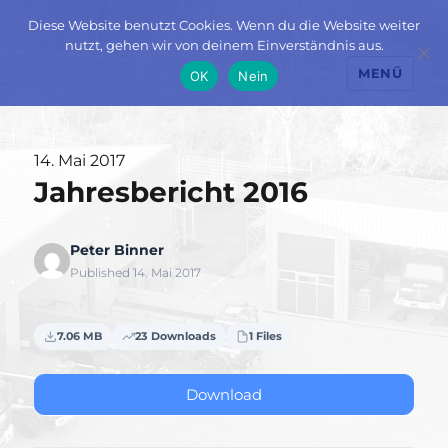
Diese Website benutzt Cookies. Wenn du die Website weiter
nutzt, gehen wir von deinem Einverständnis aus.
MENÜ
OK
Nein
Veröffentlicht
14. Mai 2017
Jahresbericht 2016
am
Peter Binner
Published 14. Mai 2017
7.06 MB
23 Downloads
1 Files
Download