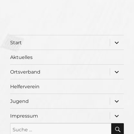
Unterme
Start
öffnen
Aktuelles
Unterme
Ortsverband
öffnen
Helferverein
Unterme
Jugend
öffnen
Unterme
Impressum
öffnen
SU
Suche