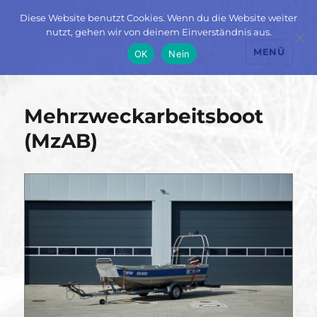
Diese Website benutzt Cookies. Wenn du die Website weiter
nutzt, gehen wir von deinem Einverständnis aus.
MENÜ
OK
Nein
Mehrzweckarbeitsboot
(MzAB)