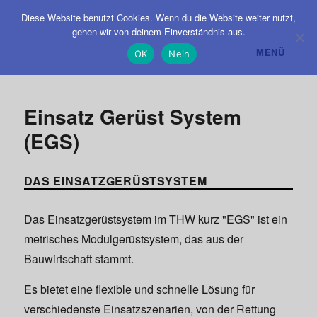
Diese Website benutzt Cookies. Wenn du die Website weiter nutzt,
gehen wir von deinem Einverständnis aus.
MENÜ
OK
Nein
Einsatz Gerüst System
(EGS)
DAS EINSATZGERÜSTSYSTEM
Das Einsatzgerüstsystem im THW kurz "EGS" ist ein
metrisches Modulgerüstsystem, das aus der
Bauwirtschaft stammt.
Es bietet eine flexible und schnelle Lösung für
verschiedenste Einsatzszenarien, von der Rettung