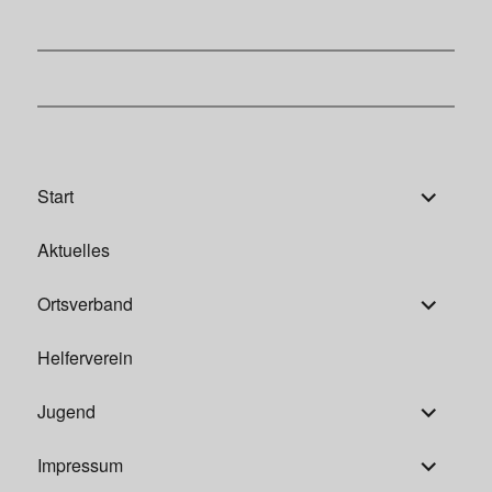
Untermen
Start
öffnen
Aktuelles
Untermen
Ortsverband
öffnen
Helferverein
Untermen
Jugend
öffnen
Untermen
Impressum
öffnen