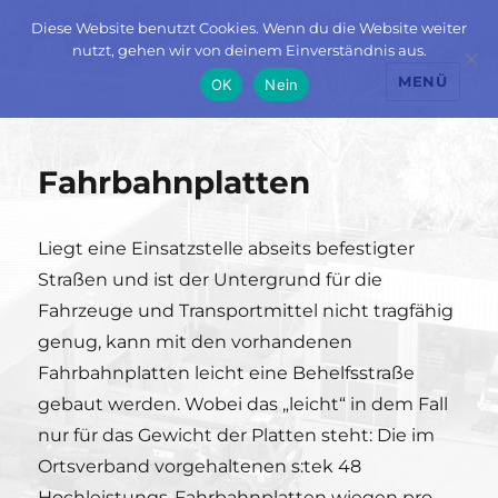
Diese Website benutzt Cookies. Wenn du die Website weiter
nutzt, gehen wir von deinem Einverständnis aus.
MENÜ
OK
Nein
Fahrbahnplatten
Liegt eine Einsatzstelle abseits befestigter
Straßen und ist der Untergrund für die
Fahrzeuge und Transportmittel nicht tragfähig
genug, kann mit den vorhandenen
Fahrbahnplatten leicht eine Behelfsstraße
gebaut werden. Wobei das „leicht“ in dem Fall
nur für das Gewicht der Platten steht: Die im
Ortsverband vorgehaltenen s:tek 48
Hochleistungs-Fahrbahnplatten wiegen pro