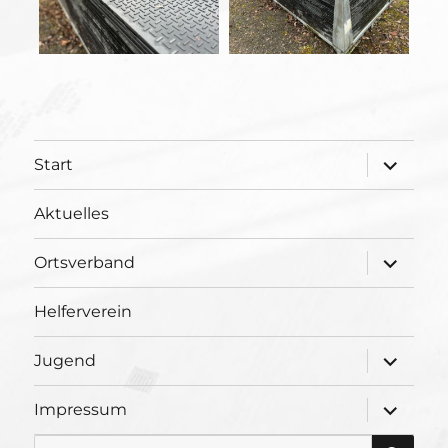
Unterme
Start
öffnen
Aktuelles
Unterme
Ortsverband
öffnen
Helferverein
Unterme
Jugend
öffnen
Unterme
Impressum
öffnen
SU
Suche