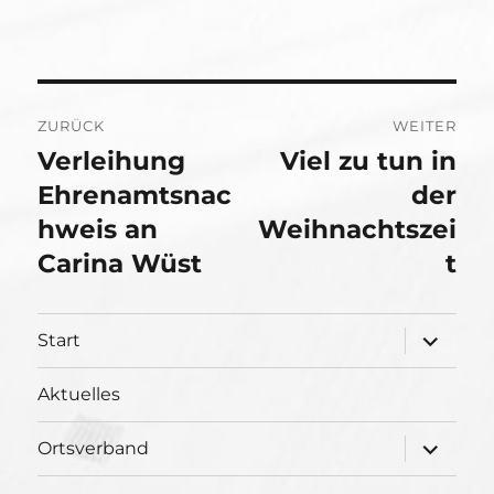
Beitragsnavigation
ZURÜCK
WEITER
Verleihung
Viel zu tun in
Vorheriger
Nächster
Beitrag:
Ehrenamtsnac
Beitrag:
der
hweis an
Weihnachtszei
Carina Wüst
t
Unterme
Start
öffnen
Aktuelles
Unterme
Ortsverband
öffnen