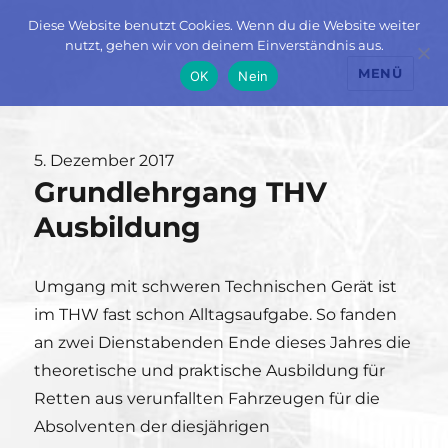
Diese Website benutzt Cookies. Wenn du die Website weiter
nutzt, gehen wir von deinem Einverständnis aus.
MENÜ
OK
Nein
Veröffentlicht
5. Dezember 2017
Grundlehrgang THV
am
Ausbildung
Umgang mit schweren Technischen Gerät ist
im THW fast schon Alltagsaufgabe. So fanden
an zwei Dienstabenden Ende dieses Jahres die
theoretische und praktische Ausbildung für
Retten aus verunfallten Fahrzeugen für die
Absolventen der diesjährigen