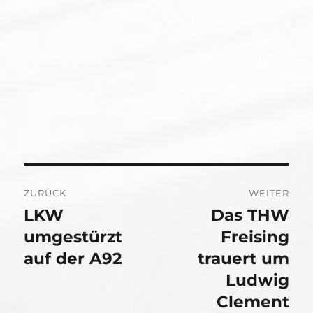
Beitragsnavigation
ZURÜCK
WEITER
LKW
Das THW
Vorheriger
Nächster
Beitrag:
umgestürzt
Beitrag:
Freising
auf der A92
trauert um
Ludwig
Clement