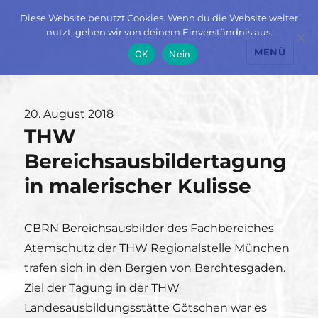
Diese Website benutzt Cookies. Wenn du die Website weiter
nutzt, gehen wir von deinem Einverständnis aus.
MENÜ
OK
Nein
Veröffentlicht
20. August 2018
THW
am
Bereichsausbildertagung
in malerischer Kulisse
CBRN Bereichsausbilder des Fachbereiches
Atemschutz der THW Regionalstelle München
trafen sich in den Bergen von Berchtesgaden.
Ziel der Tagung in der THW
Landesausbildungsstätte Götschen war es