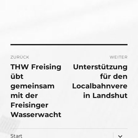
Beitragsnavigation
ZURÜCK
WEITER
THW Freising
Unterstützung
Vorheriger
Nächster
Beitrag:
übt
Beitrag:
für den
gemeinsam
Localbahnvere
mit der
in Landshut
Freisinger
Wasserwacht
Unterme
Start