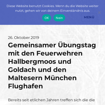
Diese Website benutzt Cookies. Wenn du die Website weiter
nutzt, gehen wir von deinem Einverständnis aus.
MENÜ
OK
Nein
Veröffentlicht
26. Oktober 2019
Gemeinsamer Übungstag
am
mit den Feuerwehren
Hallbergmoos und
Goldach und den
Maltesern München
Flughafen
Bereits seit etlichen Jahren treffen sich die die