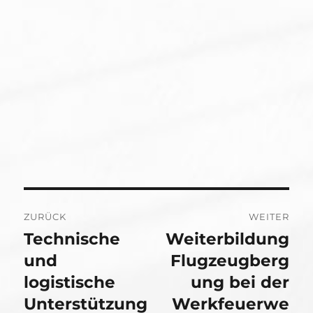
Beitragsnavigation
ZURÜCK
WEITER
Technische
Weiterbildung
Vorheriger
Nächster
Beitrag:
und
Beitrag:
Flugzeugberg
logistische
ung bei der
Unterstützung
Werkfeuerwe