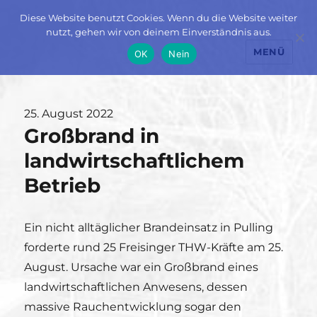
Diese Website benutzt Cookies. Wenn du die Website weiter
nutzt, gehen wir von deinem Einverständnis aus.
MENÜ
OK
Nein
Veröffentlicht
25. August 2022
Großbrand in
am
landwirtschaftlichem
Betrieb
Ein nicht alltäglicher Brandeinsatz in Pulling
forderte rund 25 Freisinger THW-Kräfte am 25.
August. Ursache war ein Großbrand eines
landwirtschaftlichen Anwesens, dessen
massive Rauchentwicklung sogar den