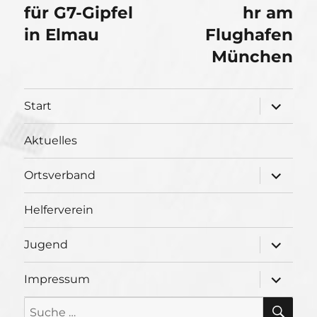
für G7-Gipfel
hr am
in Elmau
Flughafen
München
Unterme
Start
öffnen
Aktuelles
Unterme
Ortsverband
öffnen
Helferverein
Unterme
Jugend
öffnen
Unterme
Impressum
öffnen
SU
Suche