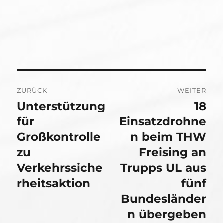
Beitragsnavigation
ZURÜCK
WEITER
Unterstützung
18
Vorheriger
Nächster
Beitrag:
für
Beitrag:
Einsatzdrohne
Großkontrolle
n beim THW
zu
Freising an
Verkehrssiche
Trupps UL aus
rheitsaktion
fünf
Bundesländer
n übergeben