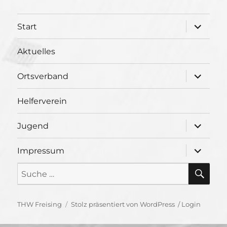
Unterme
Start
öffnen
Aktuelles
Unterme
Ortsverband
öffnen
Helferverein
Unterme
Jugend
öffnen
Unterme
Impressum
öffnen
SU
Suche
nach:
THW Freising
Stolz präsentiert von WordPress
/
Login