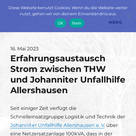
Diese Website benutzt Cookies. Wenn du die Website weiter
nutzt, gehen wir von deinem Einverständnis aus.
MENÜ
OK
Nein
Veröffentlicht
16. Mai 2023
Erfahrungsaustausch
am
Strom zwischen THW
und Johanniter Unfallhilfe
Allershausen
Seit einiger Zeit verfügt die
Schnelleinsatzgruppe Logistik und Technik der
Johanniter Unfallhilfe Allershausen e. V
. über
eine Netzersatzanlage 100kVA, dass in der