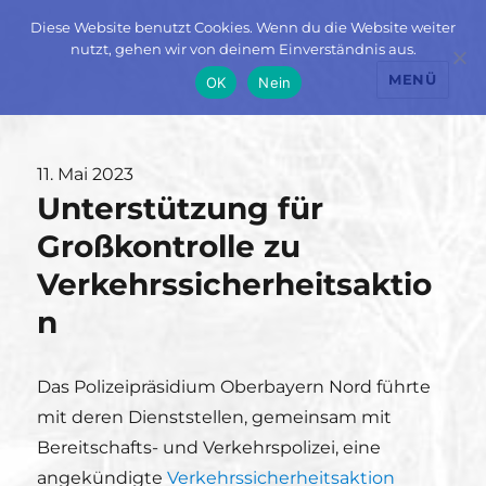
Diese Website benutzt Cookies. Wenn du die Website weiter
nutzt, gehen wir von deinem Einverständnis aus.
MENÜ
OK
Nein
Veröffentlicht
11. Mai 2023
Unterstützung für
am
Großkontrolle zu
Verkehrssicherheitsaktio
n
Das Polizeipräsidium Oberbayern Nord führte
mit deren Dienststellen, gemeinsam mit
Bereitschafts- und Verkehrspolizei, eine
angekündigte
Verkehrssicherheitsaktion