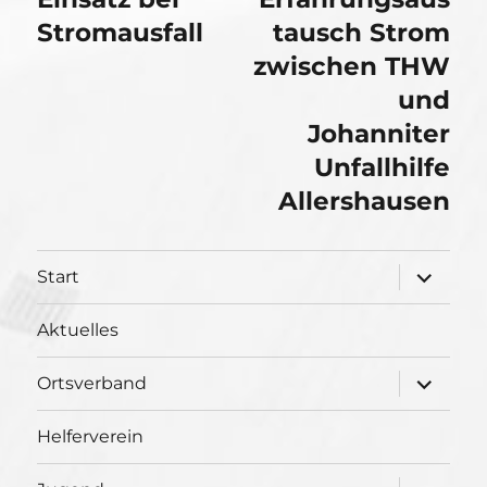
Beitrag:
Stromausfall
Beitrag:
tausch Strom
zwischen THW
und
Johanniter
Unfallhilfe
Allershausen
Unterme
Start
öffnen
Aktuelles
Unterme
Ortsverband
öffnen
Helferverein
Unterme