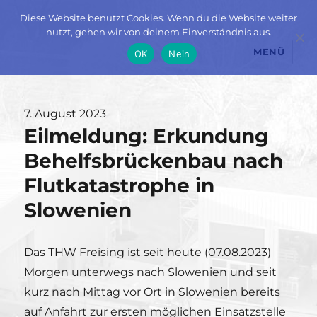
Diese Website benutzt Cookies. Wenn du die Website weiter
nutzt, gehen wir von deinem Einverständnis aus.
MENÜ
OK
Nein
Veröffentlicht
7. August 2023
Eilmeldung: Erkundung
am
Behelfsbrückenbau nach
Flutkatastrophe in
Slowenien
Das THW Freising ist seit heute (07.08.2023)
Morgen unterwegs nach Slowenien und seit
kurz nach Mittag vor Ort in Slowenien bereits
auf Anfahrt zur ersten möglichen Einsatzstelle