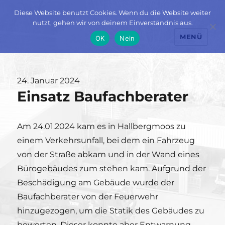
Diese Website benutzt Cookies. Wenn du die Website weiter
nutzt, gehen wir von deinem Einverständnis aus.
MENÜ
OK
Nein
Veröffentlicht
24. Januar 2024
Einsatz Baufachberater
am
Am 24.01.2024 kam es in Hallbergmoos zu
einem Verkehrsunfall, bei dem ein Fahrzeug
von der Straße abkam und in der Wand eines
Bürogebäudes zum stehen kam. Aufgrund der
Beschädigung am Gebäude wurde der
Baufachberater von der Feuerwehr
hinzugezogen, um die Statik des Gebäudes zu
bewerten. Dieser konnte aber Entwarnung