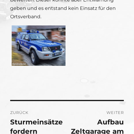
geben und es entstand kein Einsatz für den
Ortsverband.
Beitragsnavigation
ZURÜCK
WEITER
Sturmeinsätze
Aufbau
Vorheriger
Nächster
Beitrag:
fordern
Beitrag:
Zeltgarage am