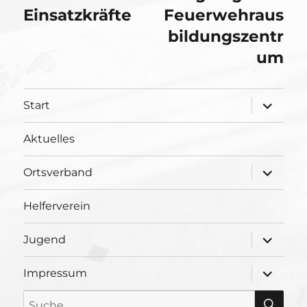
Einsatzkräfte
Feuerwehraus
bildungszentr
um
Unterme
Start
öffnen
Aktuelles
Unterme
Ortsverband
öffnen
Helferverein
Unterme
Jugend
öffnen
Unterme
Impressum
öffnen
SU
Suche