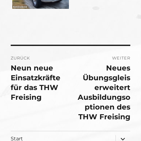
Beitragsnavigation
ZURÜCK
WEITER
Neun neue
Neues
Vorheriger
Nächster
Beitrag:
Einsatzkräfte
Beitrag:
Übungsgleis
für das THW
erweitert
Freising
Ausbildungso
ptionen des
THW Freising
Unterme
Start