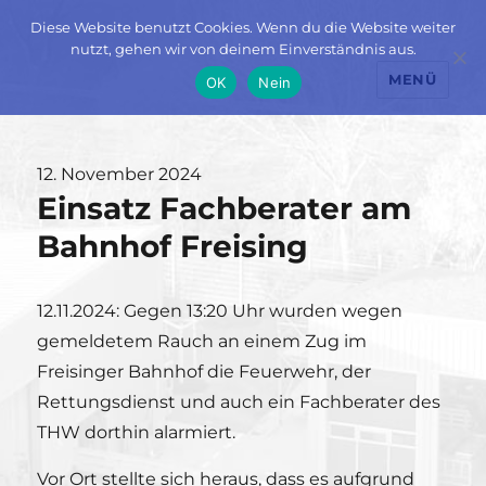
Diese Website benutzt Cookies. Wenn du die Website weiter
nutzt, gehen wir von deinem Einverständnis aus.
MENÜ
OK
Nein
Veröffentlicht
12. November 2024
Einsatz Fachberater am
am
Bahnhof Freising
12.11.2024: Gegen 13:20 Uhr wurden wegen
gemeldetem Rauch an einem Zug im
Freisinger Bahnhof die Feuerwehr, der
Rettungsdienst und auch ein Fachberater des
THW dorthin alarmiert.
Vor Ort stellte sich heraus, dass es aufgrund