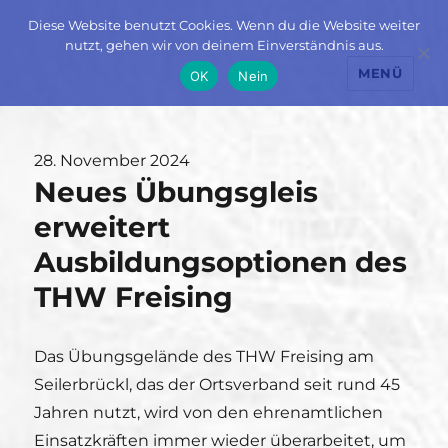
Diese Website benutzt Cookies. Wenn du die Website weiter
nutzt, gehen wir von deinem Einverständnis aus.
MENÜ
OK
Nein
Veröffentlicht
28. November 2024
Neues Übungsgleis
am
erweitert
Ausbildungsoptionen des
THW Freising
Das Übungsgelände des THW Freising am
Seilerbrückl, das der Ortsverband seit rund 45
Jahren nutzt, wird von den ehrenamtlichen
Einsatzkräften immer wieder überarbeitet, um