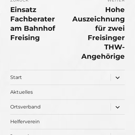
Einsatz
Hohe
Vorheriger
Nächster
Beitrag:
Fachberater
Beitrag:
Auszeichnung
am Bahnhof
für zwei
Freising
Freisinger
THW-
Angehörige
Unterme
Start
öffnen
Aktuelles
Unterme
Ortsverband
öffnen
Helferverein
Unterme