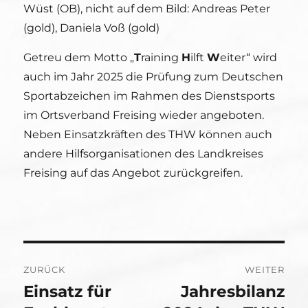
Wüst (OB), nicht auf dem Bild: Andreas Peter
(gold), Daniela Voß (gold)
Getreu dem Motto „
T
raining
H
ilft
W
eiter“ wird
auch im Jahr 2025 die Prüfung zum Deutschen
Sportabzeichen im Rahmen des Dienstsports
im Ortsverband Freising wieder angeboten.
Neben Einsatzkräften des THW können auch
andere Hilfsorganisationen des Landkreises
Freising auf das Angebot zurückgreifen.
Beitragsnavigation
ZURÜCK
WEITER
Einsatz für
Jahresbilanz
Vorheriger
Nächster