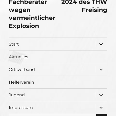
Beitrag:
Fachberater
Beitrag:
2024 des THW
wegen
Freising
vermeintlicher
Explosion
Unterme
Start
öffnen
Aktuelles
Unterme
Ortsverband
öffnen
Helferverein
Unterme
Jugend
öffnen
Unterme
Impressum
öffnen
SU