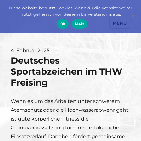
Diese Website benutzt Cookies. Wenn du die Website weiter
nutzt, gehen wir von deinem Einverständnis aus.
MENÜ
OK
Nein
Veröffentlicht
4. Februar 2025
Deutsches
am
Sportabzeichen im THW
Freising
Wenn es um das Arbeiten unter schwerem
Atemschutz oder die Hochwasserabwehr geht,
ist gute körperliche Fitness die
Grundvoraussetzung für einen erfolgreichen
Einsatzverlauf. Daneben fördert gemeinsamer