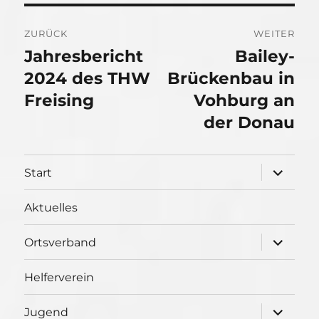
Beitragsnavigation
ZURÜCK
WEITER
Jahresbericht
Bailey-
Vorheriger
Nächster
Beitrag:
2024 des THW
Beitrag:
Brückenbau in
Freising
Vohburg an
der Donau
Unterme
Start
öffnen
Aktuelles
Unterme
Ortsverband
öffnen
Helferverein
Unterme
Jugend