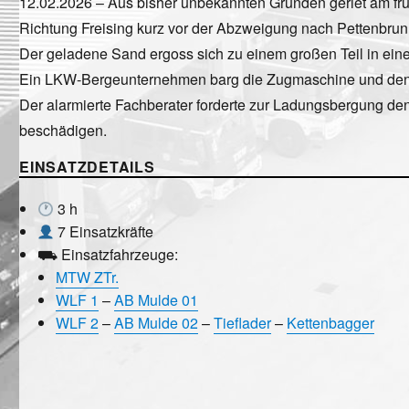
12.02.2026 – Aus bisher unbekannten Gründen geriet am fr
Richtung Freising kurz vor der Abzweigung nach Pettenbrunn
Der geladene Sand ergoss sich zu einem großen Teil in ein
Ein LKW-Bergeunternehmen barg die Zugmaschine und den S
Der alarmierte Fachberater forderte zur Ladungsbergung d
beschädigen.
EINSATZDETAILS
3 h
7 Einsatzkräfte
⛟ Einsatzfahrzeuge:
MTW ZTr.
WLF 1
–
AB Mulde 01
WLF 2
–
AB Mulde 02
–
Tieflader
–
Kettenbagger