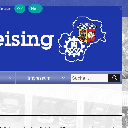
is aus.
OK
Nein
SU
Suche
Impressum
nach: