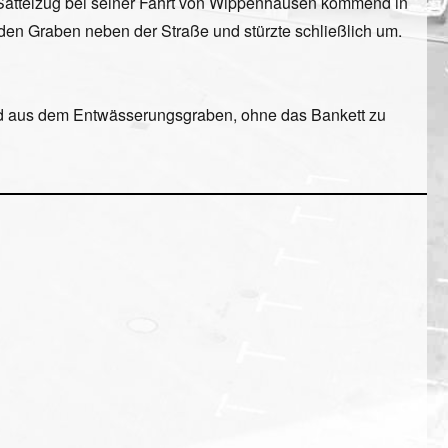
Sattelzug bei seiner Fahrt von Wippenhausen kommend in
 den Graben neben der Straße und stürzte schließlich um.
nd aus dem Entwässerungsgraben, ohne das Bankett zu