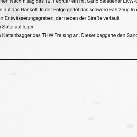
ühen Nachmittag des 12. Februar ein mit Sand beladener LKW-
 auf das Bankett. In der Folge geriet das schwere Fahrzeug in
en Entwässerungsgraben, der neben der Straße verläuft.
attelauflieger.
en Kettenbagger des THW Freising an. Dieser baggerte den Sa