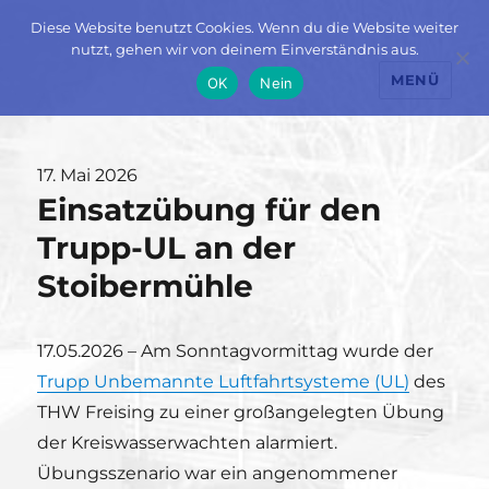
Diese Website benutzt Cookies. Wenn du die Website weiter
nutzt, gehen wir von deinem Einverständnis aus.
MENÜ
OK
Nein
Veröffentlicht
17. Mai 2026
Einsatzübung für den
am
Trupp-UL an der
Stoibermühle
17.05.2026 – Am Sonntagvormittag wurde der
Trupp Unbemannte Luftfahrtsysteme (UL)
des
THW Freising zu einer großangelegten Übung
der Kreiswasserwachten alarmiert.
Übungsszenario war ein angenommener