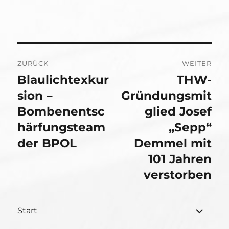
Beitragsnavigation
ZURÜCK
WEITER
Blaulichtexkur
THW-
Vorheriger
Nächster
Beitrag:
sion –
Beitrag:
Gründungsmit
Bombenentsc
glied Josef
härfungsteam
„Sepp“
der BPOL
Demmel mit
101 Jahren
verstorben
Unterme
Start
öffnen