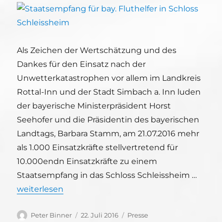
Als Zeichen der Wertschätzung und des
Dankes für den Einsatz nach der
Unwetterkatastrophen vor allem im Landkreis
Rottal-Inn und der Stadt Simbach a. Inn luden
der bayerische Ministerpräsident Horst
Seehofer und die Präsidentin des bayerischen
Landtags, Barbara Stamm, am 21.07.2016 mehr
als 1.000 Einsatzkräfte stellvertretend für
10.000endn Einsatzkräfte zu einem
Staatsempfang in das Schloss Schleissheim …
„Staatsempfang für bay. Fluthelfer in Schloss Schle
weiterlesen
Autor
Veröffentlicht
Kategorien
Peter Binner
22. Juli 2016
Presse