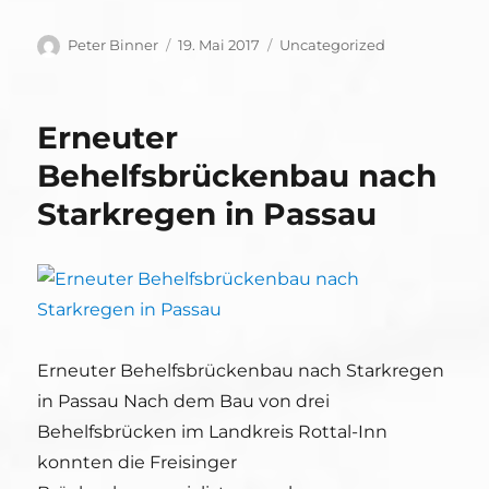
Autor
Veröffentlicht
Kategorien
Peter Binner
19. Mai 2017
Uncategorized
am
Erneuter
Behelfsbrückenbau nach
Starkregen in Passau
Erneuter Behelfsbrückenbau nach Starkregen
in Passau Nach dem Bau von drei
Behelfsbrücken im Landkreis Rottal-Inn
konnten die Freisinger