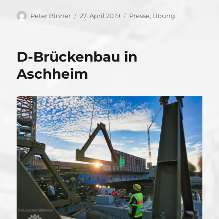
Autor
Veröffentlicht
Kategorien
Peter Binner
27. April 2019
Presse
,
Übung
am
D-Brückenbau in
Aschheim