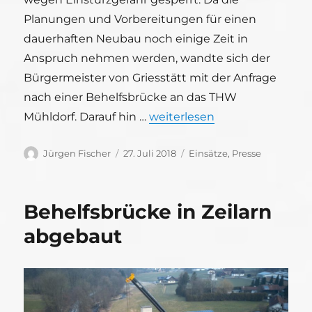
Planungen und Vorbereitungen für einen
dauerhaften Neubau noch einige Zeit in
Anspruch nehmen werden, wandte sich der
Bürgermeister von Griesstätt mit der Anfrage
nach einer Behelfsbrücke an das THW
„Behelfsbrückenbau in Griess
Mühldorf. Darauf hin …
weiterlesen
Autor
Veröffentlicht
Kategorien
Jürgen Fischer
27. Juli 2018
Einsätze
,
Presse
am
Behelfsbrücke in Zeilarn
abgebaut