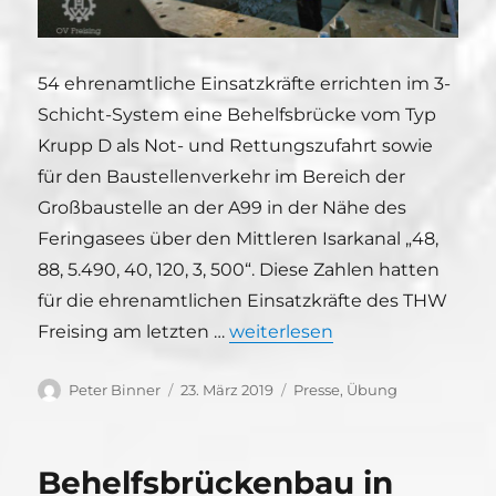
54 ehrenamtliche Einsatzkräfte errichten im 3-
Schicht-System eine Behelfsbrücke vom Typ
Krupp D als Not- und Rettungszufahrt sowie
für den Baustellenverkehr im Bereich der
Großbaustelle an der A99 in der Nähe des
Feringasees über den Mittleren Isarkanal „48,
88, 5.490, 40, 120, 3, 500“. Diese Zahlen hatten
für die ehrenamtlichen Einsatzkräfte des THW
„D-Brückenbau in Aschheim“
Freising am letzten …
weiterlesen
Autor
Veröffentlicht
Kategorien
Peter Binner
23. März 2019
Presse
,
Übung
am
Behelfsbrückenbau in