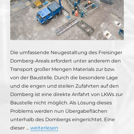
Die umfassende Neugestaltung des Freisinger
Domberg-Areals erfordert unter anderem den
Transport großer Mengen Materials zur bzw.
von der Baustelle. Durch die besondere Lage
und die engen und steilen Zufahrten auf den
Domberg ist eine direkte Anfahrt von LKWs zur
Baustelle nicht möglich. Als Lösung dieses
Problems werden nun Übergabeflächen
unterhalb des Dombergs eingerichtet. Eine
„THW Freising errichtet Behelfsbrücke a
dieser …
weiterlesen