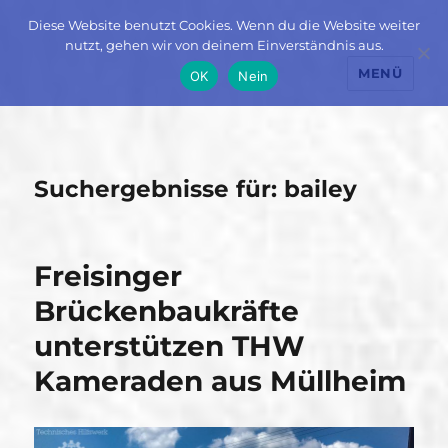
Diese Website benutzt Cookies. Wenn du die Website weiter
nutzt, gehen wir von deinem Einverständnis aus.
MENÜ
OK
Nein
Suchergebnisse für:
bailey
Freisinger
Brückenbaukräfte
unterstützen THW
Kameraden aus Müllheim