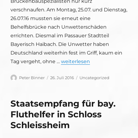
Brückenbauspezialisten nur kurz
verschnaufen. Am Montag, 25.07. und Dienstag,
26.07.16 mussten sie erneut eine
Behelfsbrücke nach Unwetterschäden
errichten. Diesmal im Passauer Stadtteil
Bayerisch Haibach. Die Unwetter haben
Deutschland weiterhin fest im Griff, kaum ein
„Erneuter Behelfsbrückenbau n
Tag vergeht, ohne …
weiterlesen
Autor
Veröffentlicht
Kategorien
Peter Binner
26. Juli 2016
Uncategorized
am
Staatsempfang für bay.
Fluthelfer in Schloss
Schleissheim