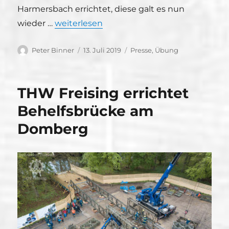
Harmersbach errichtet, diese galt es nun
„Freisinger Brückenbaukräfte unterstüt
wieder …
weiterlesen
Autor
Veröffentlicht
Kategorien
Peter Binner
13. Juli 2019
Presse
,
Übung
am
THW Freising errichtet
Behelfsbrücke am
Domberg