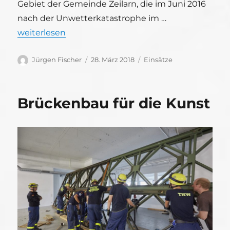
Gebiet der Gemeinde Zeilarn, die im Juni 2016
nach der Unwetterkatastrophe im …
„Behelfsbrücke in Zeilarn abgebaut“
weiterlesen
Autor
Veröffentlicht
Kategorien
Jürgen Fischer
28. März 2018
Einsätze
am
Brückenbau für die Kunst