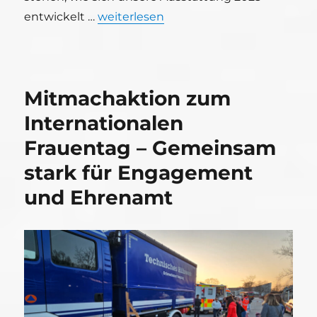
„Jahresbericht 2025 des THW Freising“
entwickelt …
weiterlesen
Mitmachaktion zum
Internationalen
Frauentag – Gemeinsam
stark für Engagement
und Ehrenamt