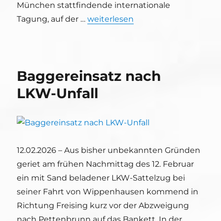
München stattfindende internationale
„THW Freising unterstützt Münch
Tagung, auf der …
weiterlesen
Baggereinsatz nach
LKW-Unfall
12.02.2026 – Aus bisher unbekannten Gründen
geriet am frühen Nachmittag des 12. Februar
ein mit Sand beladener LKW-Sattelzug bei
seiner Fahrt von Wippenhausen kommend in
Richtung Freising kurz vor der Abzweigung
nach Pettenbrunn auf das Bankett. In der