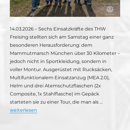
14.03.2026 – Sechs Einsatzkräfte des THW
Freising stellten sich am Samstag einer ganz
besonderen Herausforderung: dem
Mammutmarsch München über 30 Kilometer –
jedoch nicht in Sportkleidung, sondern in
voller Montur. Ausgerüstet mit Rucksäcken,
Multifunktionalem Einsatzanzug (MEA 2.0),
Helm und drei Atemschutzflaschen (2x
Composite, 1x Stahlflasche) im Gepäck
starteten sie zu einer Tour, die man als …
„Dienstsport Extrem: THW Freising beim Mammu
weiterlesen