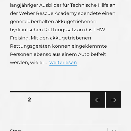
langjähriger Ausbilder für Technische Hilfe an
der Weber Rescue Academy spendete einen
generalüberholten akkugetriebenen
hydraulischen Rettungssatz an das THW
Freising. Mit den akkugetriebenen
Rettungsgeräten können eingeklemmte
Personen ebenso aus einem Auto befreit
„Spende eines Akkubetriebenen R
werden, wie er …
weiterlesen
Seitennummerierung
SEITE
2
VOR
NÄC
der
HERI
HSTE
GE
SEIT
Beiträge
SEIT
E
Unterme