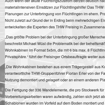
Auch wenn der akute Flüchtlingszustrom derzeit deutlich na
materialintensiven Einsätzen zur Flüchtlingshilfe! Das TH
Planungen zur Unterbringung von Flüchtlingen im ehem. Prak
Nicht zuletzt auf Grund der in Erding beim mehrwöchigen 
entwickelten die Experten des THW Freising in Zusammenar
„Das größte Problem bei der Unterbringung großer Menschen
beschreibt Michael Wüst die Problematik bei der behelfsmäß
Wohnkabinen im Format 5x5m, die mit 6 bis max. 8 Flüchtli
Privatsphäre.“ führt der Freisinger Ortsbeauftragte weiter aus
„Die Wohnkabinen bestehen aus einem Trägergestell aus Kons
verantwortliche THW-Gruppenführer Florian Erler von der Fa
Nutzung demontiert und gelagert oder an einem anderen Plat
Die Fertigung der 336 Wandelemente, die pro Stockwerk für d
Vorbereitungsarbeiten waren aufwändig, zahlen sich jetzt 
Schablonen wurden im Vorfeld auf dem Boden montiert und e