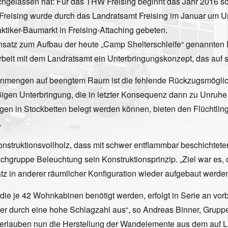
chgelassen hat: Für das THW Freising beginnt das Jahr 2016 so,
W Freising wurde durch das Landratsamt Freising im Januar um 
tiker-Baumarkt in Freising-Attaching gebeten.
Einsatz zum Aufbau der heute „Camp Shelterschleife“ genannte
beit mit dem Landratsamt ein Unterbringungskonzept, das auf 
mengen auf beengtem Raum ist die fehlende Rückzugsmöglichkei
igen Unterbringung, die in letzter Konsequenz dann zu Unruhe i
ngen in Stockbetten belegt werden können, bieten den Flüchtl
.
truktionsvollholz, dass mit schwer entflammbar beschichteten O
chgruppe Beleuchtung sein Konstruktionsprinzip. „Ziel war es,
z in anderer räumlicher Konfiguration wieder aufgebaut werden 
ie je 42 Wohnkabinen benötigt werden, erfolgt in Serie an vorb
aber durch eine hohe Schlagzahl aus“, so Andreas Binner, Grup
rlauben nun die Herstellung der Wandelemente aus dem auf Lä