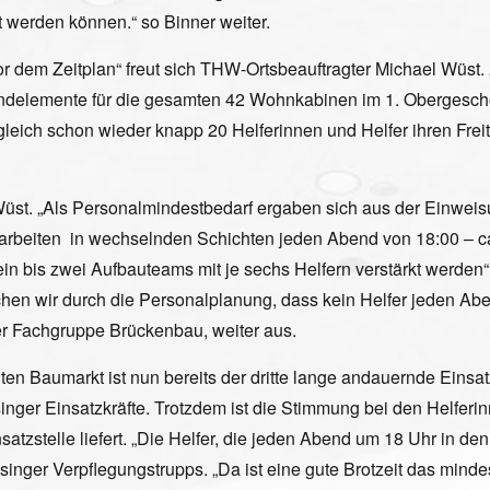
t werden können.“ so Binner weiter.
or dem Zeitplan“ freut sich THW-Ortsbeauftragter Michael Wüst.
delemente für die gesamten 42 Wohnkabinen im 1. Obergeschoß
gleich schon wieder knapp 20 Helferinnen und Helfer ihren Fre
 Wüst. „Als Personalmindestbedarf ergaben sich aus der Einweis
 arbeiten in wechselnden Schichten jeden Abend von 18:00 – ca
n bis zwei Aufbauteams mit je sechs Helfern verstärkt werden“
chen wir durch die Personalplanung, dass kein Helfer jeden A
der Fachgruppe Brückenbau, weiter aus.
en Baumarkt ist nun bereits der dritte lange andauernde Ein
nger Einsatzkräfte. Trotzdem ist die Stimmung bei den Helferinne
satzstelle liefert. „Die Helfer, die jeden Abend um 18 Uhr in d
reisinger Verpflegungstrupps. „Da ist eine gute Brotzeit das mind