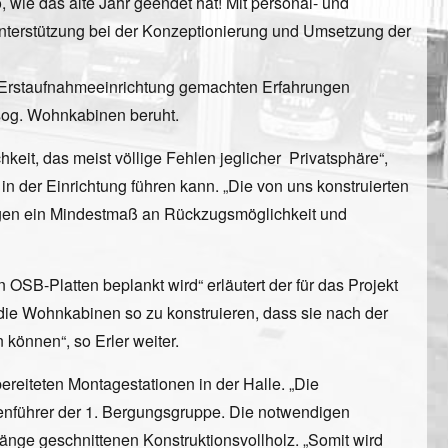
 wie das alte Jahr geendet hat! Mit personal- und
Unterstützung bei der Konzeptionierung und Umsetzung der
n Erstaufnahmeeinrichtung gemachten Erfahrungen
sog. Wohnkabinen beruht.
t, das meist völlige Fehlen jeglicher Privatsphäre“,
n der Einrichtung führen kann. „Die von uns konstruierten
ingen ein Mindestmaß an Rückzugsmöglichkeit und
SB-Platten beplankt wird“ erläutert der für das Projekt
 die Wohnkabinen so zu konstruieren, dass sie nach der
können“, so Erler weiter.
ereiteten Montagestationen in der Halle. „Die
penführer der 1. Bergungsgruppe. Die notwendigen
nge geschnittenen Konstruktionsvollholz. „Somit wird