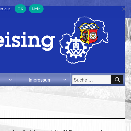
is aus.
OK
Nein
SU
Suche
Impressum
nach: