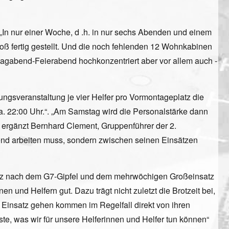
 „In nur einer Woche, d .h. in nur sechs Abenden und einem
 fertig gestellt. Und die noch fehlenden 12 Wohnkabinen
itagabend-Feierabend hochkonzentriert aber vor allem auch -
ungsveranstaltung je vier Helfer pro Vormontageplatz die
. 22:00 Uhr.“. „Am Samstag wird die Personalstärke dann
 ergänzt Bernhard Clement, Gruppenführer der 2.
bend arbeiten muss, sondern zwischen seinen Einsätzen
satz nach dem G7-Gipfel und dem mehrwöchigen Großeinsatz
n und Helfern gut. Dazu trägt nicht zuletzt die Brotzeit bei,
en Einsatz gehen kommen im Regelfall direkt von ihren
este, was wir für unsere Helferinnen und Helfer tun können“