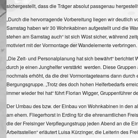
sichergestellt, dass die Träger absolut passgenau hergestell
„Durch die hervorragende Vorbereitung liegen wir deutlich v
Samstag haben wir 30 Wohnkabinen aufgestellt und die Wan
stehen am Samstag auch“ ist sich Wüst sicher, während zeit
motiviert mit der Vormontage der Wandelemente verbringen.
„Die Zeit- und Personalplanung hat sich bewährt“ berichtet
durch je einen Junghelfer verstärkt werden. Diese Gruppen
nochmals erhöht, da die drei Vormontageteams dann durch ei
Bergungsgruppe. „Trotz des doch hohen Helferbedarfs errei
immer wieder frei hat“ führt Florian Wigger, Gruppenführer 
Der Umbau des bzw. der Einbau von Wohnkabinen in den alt
am ehem. Fliegerhorst in Erding für die ehrenamtlichen Freisi
die der Freisinger Verpflegungstrupp jeden Abend an die Ein
Arbeitsstellen“ erläutert Luisa Kürzinger, die Leiterin des F