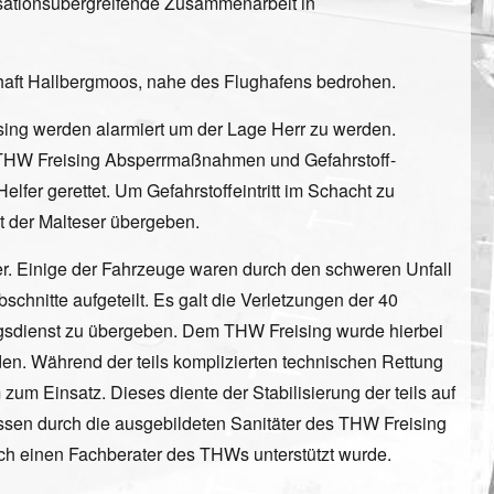
sationsübergreifende Zusammenarbeit in
chaft Hallbergmoos, nahe des Flughafens bedrohen.
ing werden alarmiert um der Lage Herr zu werden.
THW Freising Absperrmaßnahmen und Gefahrstoff-
er gerettet. Um Gefahrstoffeintritt im Schacht zu
st der Malteser übergeben.
. Einige der Fahrzeuge waren durch den schweren Unfall
chnitte aufgeteilt. Es galt die Verletzungen der 40
ngsdienst zu übergeben. Dem THW Freising wurde hierbei
en. Während der teils komplizierten technischen Rettung
um Einsatz. Dieses diente der Stabilisierung der teils auf
ssen durch die ausgebildeten Sanitäter des THW Freising
rch einen Fachberater des THWs unterstützt wurde.