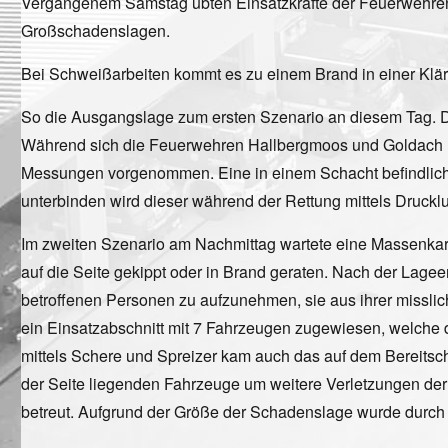
Vergangenem Samstag übten Einsatzkräfte der Feuerwehren,
Großschadenslagen.
Bei Schweißarbeiten kommt es zu einem Brand in einer Klär
So die Ausgangslage zum ersten Szenario an diesem Tag. D
Während sich die Feuerwehren Hallbergmoos und Goldach
Messungen vorgenommen. Eine in einem Schacht befindliche b
unterbinden wird dieser während der Rettung mittels Drucklu
Im zweiten Szenario am Nachmittag wartete eine Massenkar
auf die Seite gekippt oder in Brand geraten. Nach der Lagee
betroffenen Personen zu aufzunehmen, sie aus ihrer missl
ein Einsatzabschnitt mit 7 Fahrzeugen zugewiesen, welche 
mittels Schere und Spreizer kam auch das auf dem Bereitscha
der Seite liegenden Fahrzeuge um weitere Verletzungen der
betreut. Aufgrund der Größe der Schadenslage wurde durch d