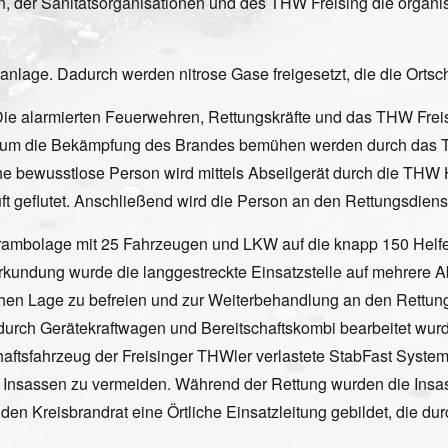
 der Sanitätsorganisationen und des THW Freising die organi
anlage. Dadurch werden nitrose Gase freigesetzt, die die Orts
ie alarmierten Feuerwehren, Rettungskräfte und das THW Freis
 um die Bekämpfung des Brandes bemühen werden durch das 
ewusstlose Person wird mittels Abseilgerät durch die THW Helf
ft geflutet. Anschließend wird die Person an den Rettungsdien
ambolage mit 25 Fahrzeugen und LKW auf die knapp 150 Helfer
rkundung wurde die langgestreckte Einsatzstelle auf mehrere Abs
ichen Lage zu befreien und zur Weiterbehandlung an den Rettu
durch Gerätekraftwagen und Bereitschaftskombi bearbeitet wurd
ftsfahrzeug der Freisinger THWler verlastete StabFast System z
 Insassen zu vermeiden. Während der Rettung wurden die Insa
en Kreisbrandrat eine Örtliche Einsatzleitung gebildet, die du