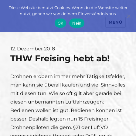
Diese Website benutzt Cookies. Wenn du die Website weiter
nutzt, gehen wir von deinem Einverständnis aus.
MENÜ
OK
Nein
Veröffentlicht
12. Dezember 2018
THW Freising hebt ab!
am
Drohnen erobern immer mehr Tätigkeitsfelder,
man kann sie überall kaufen und viel Sinnvolles
mit diesen tun. Wie so oft gilt aber gerade bei
diesen unbemannten Luftfahrzeugen:
Bedienen wollen ist gut, Bedienen können ist
besser. Deshalb legten nun 15 Freisinger
Drohnenpiloten die gem. §21 der LuftVO
vorgeschriebene theoretische Prüfung ab.