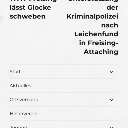
Beitrag:
lässt Glocke
Beitrag:
der
schweben
Kriminalpolizei
nach
Leichenfund
in Freising-
Attaching
Unterme
Start
öffnen
Aktuelles
Unterme
Ortsverband
öffnen
Helferverein
Unterme
Jugend