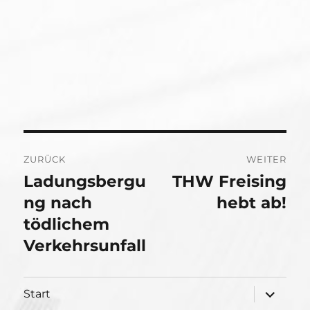
Beitragsnavigation
ZURÜCK
WEITER
Ladungsbergu
THW Freising
Vorheriger
Nächster
Beitrag:
ng nach
Beitrag:
hebt ab!
tödlichem
Verkehrsunfall
Unterme
Start
öffnen