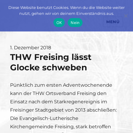
Diese Website benutzt Cookies. Wenn du die Website weiter
nutzt, gehen wir von deinem Einverständnis aus.
MENÜ
OK
Nein
Veröffentlicht
1. Dezember 2018
THW Freising lässt
am
Glocke schweben
Pünktlich zum ersten Adventwochenende
kann der THW Ortsverband Freising den
Einsatz nach dem Starkregenereignis im
Freisinger Stadtgebiet von 2013 abschließen:
Die Evangelisch-Lutherische
Kirchengemeinde Freising, stark betroffen