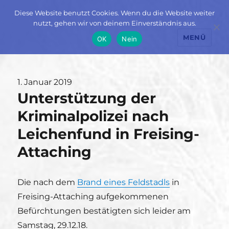
Diese Website benutzt Cookies. Wenn du die Website weiter
nutzt, gehen wir von deinem Einverständnis aus.
MENÜ
OK
Nein
Veröffentlicht
1. Januar 2019
Unterstützung der
am
Kriminalpolizei nach
Leichenfund in Freising-
Attaching
Die nach dem
Brand eines Feldstadls
in
Freising-Attaching aufgekommenen
Befürchtungen bestätigten sich leider am
Samstag, 29.12.18.