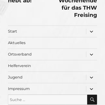
hebt ab!
Wochenende
für das THW
Freising
Unterme
Start
öffnen
Aktuelles
Unterme
Ortsverband
öffnen
Helferverein
Unterme
Jugend
öffnen
Unterme
Impressum
öffnen
SU
Suche
nach: