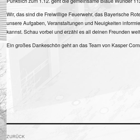
Pünktlich zum 1.12. geht die gemeinsame Blaue Wunder 112 W
Wir, das sind die Freiwillige Feuerwehr, das Bayerische Rot
unsere Aufgaben, Veranstaltungen und Neuigkeiten informier
kannst. Schau vorbei und erzähl es all deinen Freunden weite
Ein großes Dankeschön geht an das Team von Kasper Communic
Beitragsnavigation
ZURÜCK