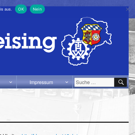
is aus.
OK
Nein
SU
Suche
Impressum
nach: