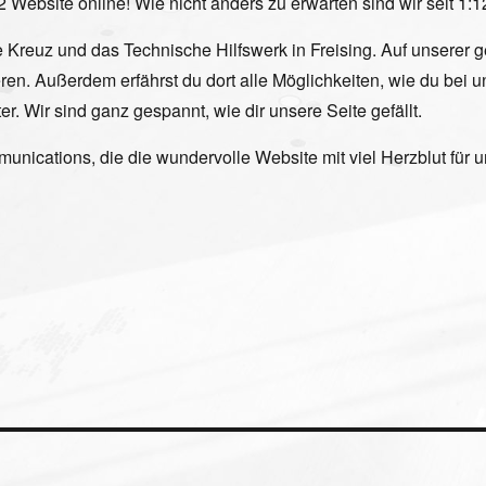
ebsite online! Wie nicht anders zu erwarten sind wir seit 1:12
e Kreuz und das Technische Hilfswerk in Freising. Auf unserer 
en. Außerdem erfährst du dort alle Möglichkeiten, wie du bei 
r. Wir sind ganz gespannt, wie dir unsere Seite gefällt.
ations, die die wundervolle Website mit viel Herzblut für un