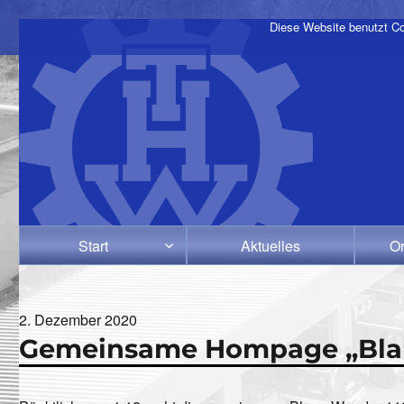
Diese Website benutzt Co
Start
Aktuelles
Or
Veröffentlicht
2. Dezember 2020
Gemeinsame Hompage „Blau
am