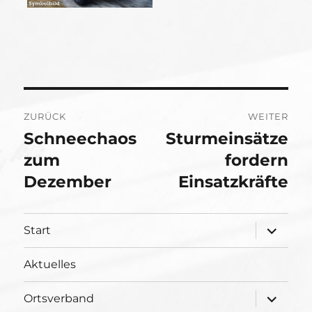
Beitragsnavigation
ZURÜCK
WEITER
Schneechaos
Sturmeinsätze
Vorheriger
Nächster
Beitrag:
zum
Beitrag:
fordern
Dezember
Einsatzkräfte
Unterme
Start
öffnen
Aktuelles
Unterme
Ortsverband
öffnen