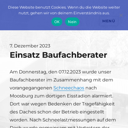
Diese Website benutzt Cookies. Wenn du die Website weiter
nutzt, gehen wir von deinem Einverständnis aus.
MENÜ
OK
Nein
Veröffentlicht
7. Dezember 2023
Einsatz Baufachberater
am
Am Donnerstag, den 07.12.2023 wurde unser
Baufachberater im Zusammenhang mit dem
vorangegangenen
Schneechaos
nach
Moosburg zum dortigen Eisstadion alarmiert.
Dort war wegen Bedenken der Tragefähigkeit
des Daches schon der Betrieb eingestellt
worden. Nach Schneelastmessungen auf dem
Dach wurde gemeinsam mit Vertretern der