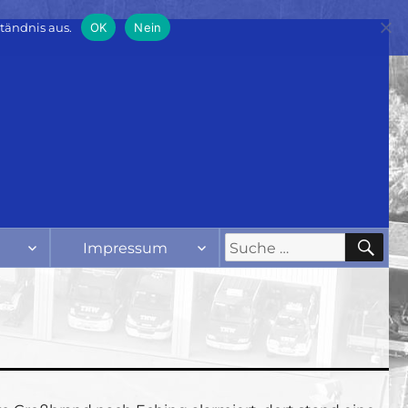
tändnis aus.
OK
Nein
SU
Suche
Impressum
nach: