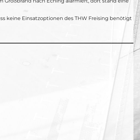
m Großbrand nach Eching alarmiert, dort stand eine
ss keine Einsatzoptionen des THW Freising benötigt