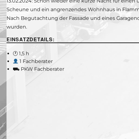
13.02.2024: Schon wieder eine kurze Nacht für einen
Scheune und ein angrenzendes Wohnhaus in Flamm
Nach Begutachtung der Fassade und eines Garagendac
wurden.
EINSATZDETAILS:
🕐 1,5 h
1 Fachberater
⛟ PKW Fachberater