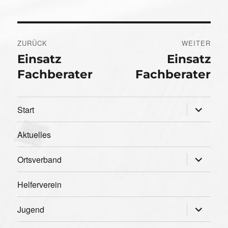
Beitragsnavigation
ZURÜCK
WEITER
Einsatz
Einsatz
Vorheriger
Nächster
Beitrag:
Beitrag:
Fachberater
Fachberater
Unterme
Start
öffnen
Aktuelles
Unterme
Ortsverband
öffnen
Helferverein
Unterme
Jugend
öffnen