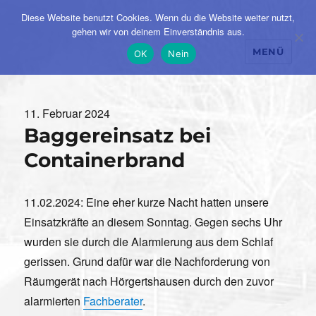
Diese Website benutzt Cookies. Wenn du die Website weiter nutzt,
gehen wir von deinem Einverständnis aus.
MENÜ
OK
Nein
Veröffentlicht
11. Februar 2024
Baggereinsatz bei
am
Containerbrand
11.02.2024: Eine eher kurze Nacht hatten unsere
Einsatzkräfte an diesem Sonntag. Gegen sechs Uhr
wurden sie durch die Alarmierung aus dem Schlaf
gerissen. Grund dafür war die Nachforderung von
Räumgerät nach Hörgertshausen durch den zuvor
alarmierten
Fachberater
.