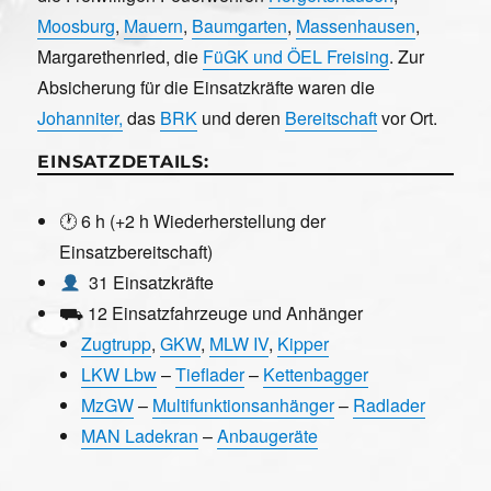
Moosburg
,
Mauern
,
Baumgarten
,
Massenhausen
,
Margarethenried, die
FüGK und ÖEL Freising
. Zur
Absicherung für die Einsatzkräfte waren die
Johanniter,
das
BRK
und deren
Bereitschaft
vor Ort.
EINSATZDETAILS:
🕐 6 h (+2 h Wiederherstellung der
Einsatzbereitschaft)
31 Einsatzkräfte
⛟ 12 Einsatzfahrzeuge und Anhänger
Zugtrupp
,
GKW
,
MLW IV
,
Kipper
LKW Lbw
–
Tieflader
–
Kettenbagger
MzGW
–
Multifunktionsanhänger
–
Radlader
MAN Ladekran
–
Anbaugeräte